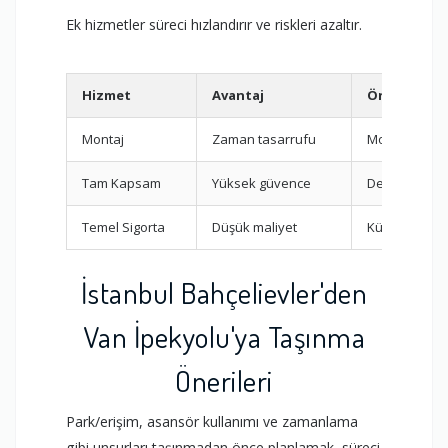
Ek hizmetler süreci hızlandırır ve riskleri azaltır.
Hizmet
Avantaj
Önerilen D
Montaj
Zaman tasarrufu
Mobilyalı evl
Tam Kapsam
Yüksek güvence
Değerli eşyal
Temel Sigorta
Düşük maliyet
Küçük taşıma
İstanbul Bahçelievler'den
Van İpekyolu'ya Taşınma
Önerileri
Park/erişim, asansör kullanımı ve zamanlama
gibi unsurları taşınmadan önce planlamak, süreci