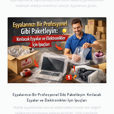
Eşya depolama, taşınma veya uzun süreli saklama gereksinimleri
nedeniyle oldukça önemli bir süreçtir. Eşyalarınızı güven...
Eşyalarınızı Bir Profesyonel Gibi Paketleyin: Kırılacak
Eşyalar ve Elektronikler İçin İpuçları
Mutfak eşyalarından hassas elektroniklere kadar tüm değerli
varlıklarınızı korumanın yollarını keşfedin. 2026 standartla...