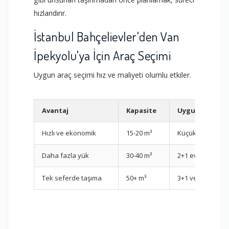
hızlandırır.
İstanbul Bahçelievler'den Van
İpekyolu'ya İçin Araç Seçimi
Uygun araç seçimi hız ve maliyeti olumlu etkiler.
Avantaj
Kapasite
Uygun Olduğu
Hızlı ve ekonomik
15-20 m³
Küçük ev / parç
Daha fazla yük
30-40 m³
2+1 evler
Tek seferde taşıma
50+ m³
3+1 ve üzeri