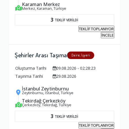
1.0
Karaman Merkez
Merkez, Karaman, Türkiye
3
TEKLİF VERİLDİ
Firma Çalışanları
TEKLİF TOPLANIYOR
1.0
İNCELE
Fiyatlandırma Dengesi
Şehirler Arası Taşıma
Daire, İşyeri
1.0
Oluşturma Tarihi
09.08.2026 - 02:28:23
Yorumunuz
Taşınma Tarihi
29.08.2026
İstanbul Zeytinburnu
Zeytinburnu, İstanbul, Türkiye
Tekirdağ Çerkezköy
Çerkezköy, Tekirdağ, Türkiye
3
TEKLİF VERİLDİ
TEKLİF TOPLANIYOR