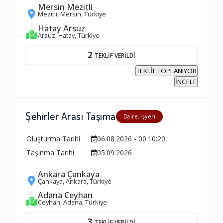
Mersin Mezitli
Mezitli, Mersin, Türkiye
Hatay Arsuz
Arsuz, Hatay, Türkiye
2
TEKLİF VERİLDİ
TEKLİF TOPLANIYOR
İNCELE
Şehirler Arası Taşıma
Daire, İşyeri
Oluşturma Tarihi
06.08.2026 - 00:10:20
Taşınma Tarihi
05.09.2026
Ambalajlama Hizmeti
Ankara Çankaya
Çankaya, Ankara, Türkiye
1.0
Adana Ceyhan
Ceyhan, Adana, Türkiye
Firma ile İletişim
3
TEKLİF VERİLDİ