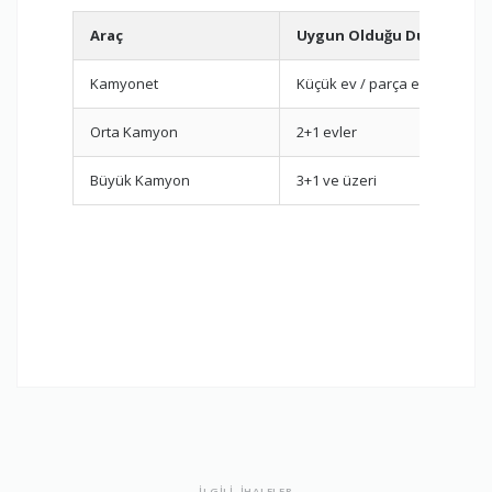
Araç
Uygun Olduğu Durum
Kamyonet
Küçük ev / parça eşya
Orta Kamyon
2+1 evler
Büyük Kamyon
3+1 ve üzeri
İLGİLİ İHALELER