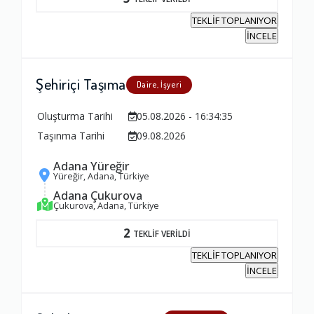
1.0
TEKLİF TOPLANIYOR
İNCELE
Zamanlama
Şehiriçi Taşıma
Daire, İşyeri
1.0
Oluşturma Tarihi
05.08.2026 - 16:34:35
Firma Çalışanları
Taşınma Tarihi
09.08.2026
1.0
Adana Yüreğir
Yüreğir, Adana, Türkiye
Adana Çukurova
Fiyatlandırma Dengesi
Çukurova, Adana, Türkiye
1.0
2
TEKLİF VERİLDİ
TEKLİF TOPLANIYOR
Yorumunuz
İNCELE