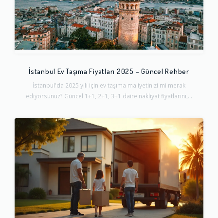
İstanbul Ev Taşıma Fiyatları 2025 – Güncel Rehber
İstanbul'da 2025 yılı için ev taşıma maliyetinizi mi merak
ediyorsunuz? Güncel 1+1, 2+1, 3+1 daire nakliyat fiyatlarını,...