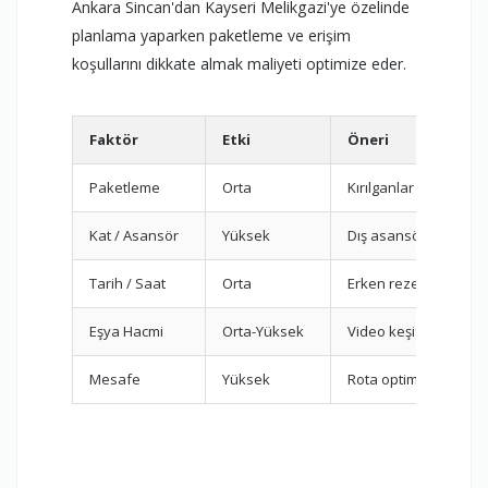
Ankara Sincan'dan Kayseri Melikgazi'ye özelinde
planlama yaparken paketleme ve erişim
koşullarını dikkate almak maliyeti optimize eder.
Faktör
Etki
Öneri
Paketleme
Orta
Kırılganlar için özel 
Kat / Asansör
Yüksek
Dış asansör planı
Tarih / Saat
Orta
Erken rezervasyon
Eşya Hacmi
Orta-Yüksek
Video keşif
Mesafe
Yüksek
Rota optimizasyonu