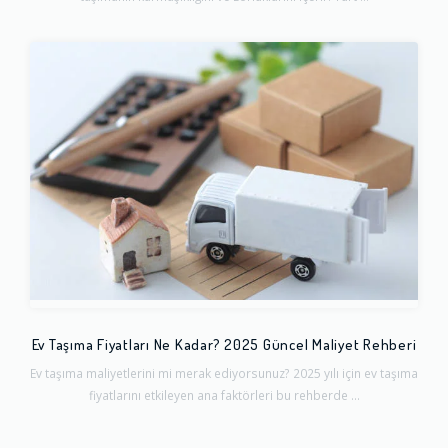
Ev Taşıma Fiyatları Ne Kadar? 2025 Güncel Maliyet Rehberi
Ev taşıma maliyetlerini mi merak ediyorsunuz? 2025 yılı için ev taşıma
fiyatlarını etkileyen ana faktörleri bu rehberde ...