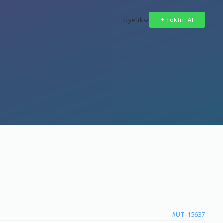
Üyelik
Teklif Al
#UT-15637