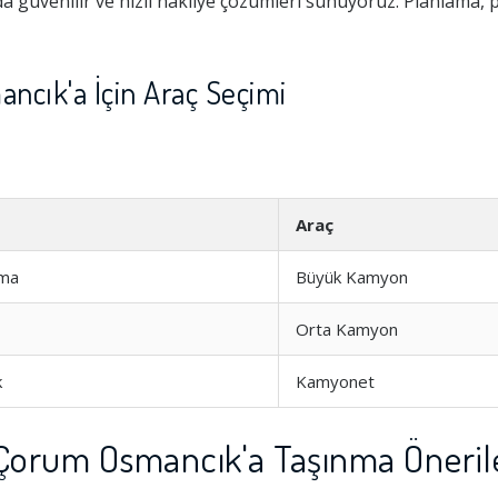
üvenilir ve hızlı nakliye çözümleri sunuyoruz. Planlama, 
cık'a İçin Araç Seçimi
Araç
ıma
Büyük Kamyon
Orta Kamyon
k
Kamyonet
orum Osmancık'a Taşınma Öneril