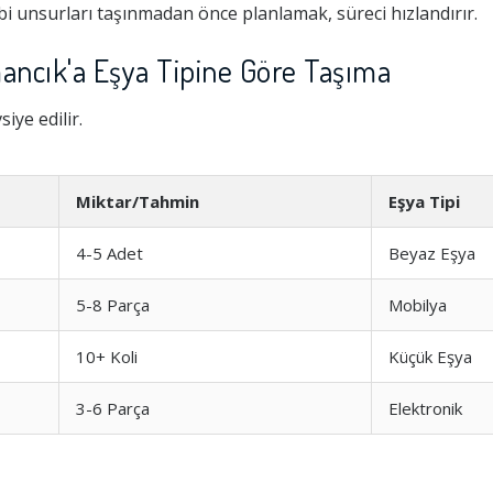
i unsurları taşınmadan önce planlamak, süreci hızlandırır.
cık'a Eşya Tipine Göre Taşıma
iye edilir.
Miktar/Tahmin
Eşya Tipi
4-5 Adet
Beyaz Eşya
5-8 Parça
Mobilya
Hizmeti
1.0
10+ Koli
Küçük Eşya
şim
1.0
3-6 Parça
Elektronik
1.0