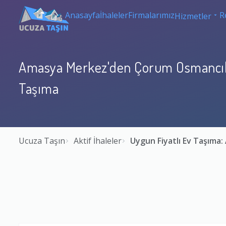
Anasayfa
İhaleler
Firmalarımız
R
Hizmetler
Amasya Merkez'den Çorum Osmancık'
Taşıma
Ucuza Taşın
Aktif İhaleler
Uygun Fiyatlı Ev Taşım