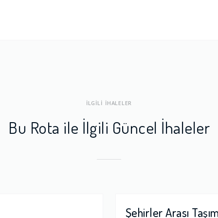
ları
1.0
a Dengesi
1.0
İLGİLİ İHALELER
Bu Rota ile İlgili Güncel İhaleler
Şehirler Arası Taşı