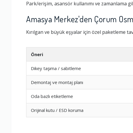
Park/erişim, asansör kullanımı ve zamanlama gib
Amasya Merkez'den Çorum Osman
Kırılgan ve büyük eşyalar için özel paketleme tavs
Öneri
Dikey taşıma / sabitleme
Demontaj ve montaj planı
Ambalajlama 
Oda bazlı etiketleme
Firma ile İleti
Orijinal kutu / ESD koruma
Zamanlama