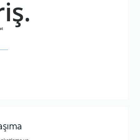
iş.
at
.
aşıma