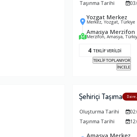
Taşınma Tarihi
03.
Yozgat Merkez
Merkez, Yozgat, Türkiye
Amasya Merzifon
Merzifon, Amasya, Türki
4
TEKLİF VERİLDİ
TEKLİF TOPLANIYOR
İNCELE
Şehiriçi Taşıma
Daire,
Oluşturma Tarihi
02.
Taşınma Tarihi
12.
Amasya Merkez