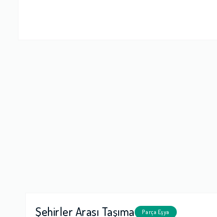
Firma Çalışan
Fiyatlandırm
Yorumunuz
Şehirler Arası Taşıma
Parça Eşya