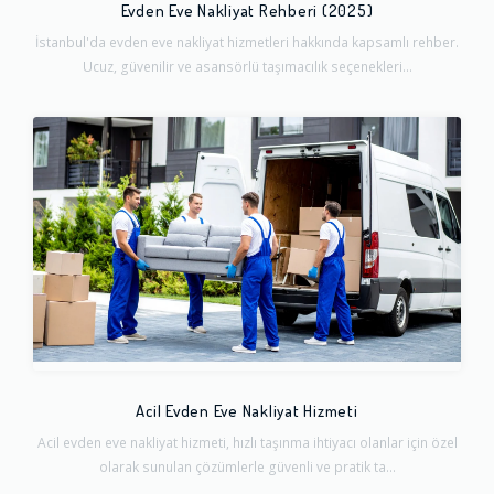
Evden Eve Nakliyat Rehberi (2025)
İstanbul'da evden eve nakliyat hizmetleri hakkında kapsamlı rehber.
Ucuz, güvenilir ve asansörlü taşımacılık seçenekleri...
Acil Evden Eve Nakliyat Hizmeti
Acil evden eve nakliyat hizmeti, hızlı taşınma ihtiyacı olanlar için özel
olarak sunulan çözümlerle güvenli ve pratik ta...