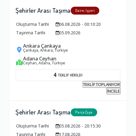
Ambalajlama Hizmeti
Şehirler Arası Taşıma
Daire, İşyeri
1.0
Oluşturma Tarihi
06.08.2026 - 00:10:20
Taşınma Tarihi
05.09.2026
Firma ile İletişim
Ankara Çankaya
1.0
Çankaya, Ankara, Türkiye
Adana Ceyhan
Ceyhan, Adana, Türkiye
Zamanlama
4
TEKLİF VERİLDİ
1.0
TEKLİF TOPLANIYOR
İNCELE
Firma Çalışanları
1.0
Şehirler Arası Taşıma
Parça Eşya
Oluşturma Tarihi
05.08.2026 - 20:15:30
Fiyatlandırma Dengesi
Taşınma Tarihi
17.08.2026