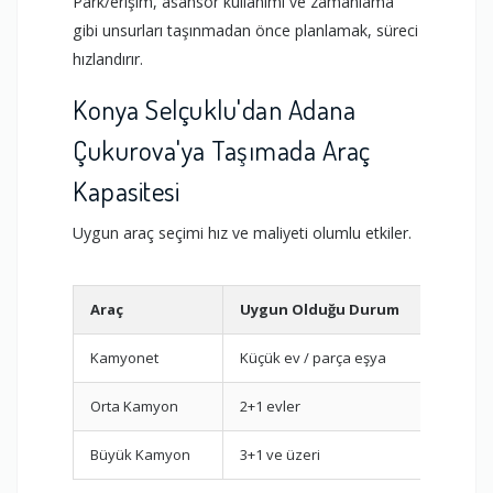
Park/erişim, asansör kullanımı ve zamanlama
gibi unsurları taşınmadan önce planlamak, süreci
hızlandırır.
Konya Selçuklu'dan Adana
Çukurova'ya Taşımada Araç
Kapasitesi
Uygun araç seçimi hız ve maliyeti olumlu etkiler.
Araç
Uygun Olduğu Durum
Avan
Kamyonet
Küçük ev / parça eşya
Hızlı
Orta Kamyon
2+1 evler
Daha 
Büyük Kamyon
3+1 ve üzeri
Tek s