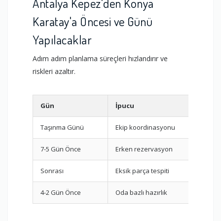
Antalya Kepez'den Konya
Karatay'a Öncesi ve Günü
Yapılacaklar
Adım adım planlama süreçleri hızlandırır ve
riskleri azaltır.
Gün
İpucu
Gö
Taşınma Günü
Ekip koordinasyonu
Par
7-5 Gün Önce
Erken rezervasyon
Fir
Sonrası
Eksik parça tespiti
Mon
4-2 Gün Önce
Oda bazlı hazırlık
Pak