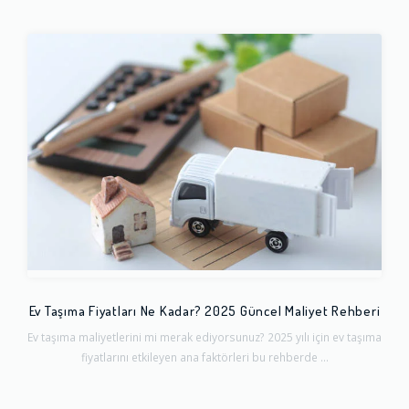
Ev Taşıma Fiyatları Ne Kadar? 2025 Güncel Maliyet Rehberi
Ev taşıma maliyetlerini mi merak ediyorsunuz? 2025 yılı için ev taşıma
fiyatlarını etkileyen ana faktörleri bu rehberde ...