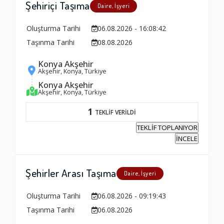
Şehiriçi Taşıma
Daire, İşyeri
Ambalajlama Hizmeti
Oluşturma Tarihi
06.08.2026 - 16:08:42
1.0
Taşınma Tarihi
08.08.2026
Konya Akşehir
Firma ile İletişim
Akşehir, Konya, Türkiye
1.0
Konya Akşehir
Akşehir, Konya, Türkiye
1
TEKLİF VERİLDİ
Zamanlama
TEKLİF TOPLANIYOR
1.0
İNCELE
Firma Çalışanları
Şehirler Arası Taşıma
Daire, İşyeri
1.0
Oluşturma Tarihi
06.08.2026 - 09:19:43
Taşınma Tarihi
06.08.2026
Fiyatlandırma Dengesi