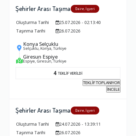
1.0
Şehirler Arası Taşıma
Daire, İşyeri
Oluşturma Tarihi
25.07.2026 - 02:13:40
Zamanlama
Taşınma Tarihi
26.07.2026
1.0
Konya Selçuklu
Selçuklu, Konya, Türkiye
Firma Çalışanları
Giresun Espiye
Espiye, Giresun, Türkiye
1.0
4
TEKLİF VERİLDİ
TEKLİF TOPLANIYOR
Fiyatlandırma Dengesi
İNCELE
1.0
Şehirler Arası Taşıma
Daire, İşyeri
Yorumunuz
Oluşturma Tarihi
24.07.2026 - 13:39:11
Taşınma Tarihi
26.07.2026