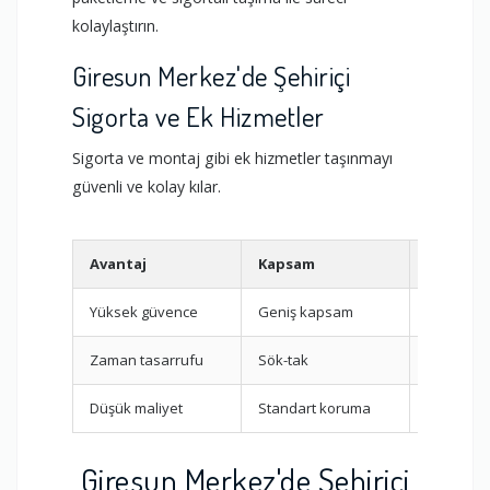
kolaylaştırın.
Giresun Merkez'de Şehiriçi
Sigorta ve Ek Hizmetler
Sigorta ve montaj gibi ek hizmetler taşınmayı
güvenli ve kolay kılar.
Avantaj
Kapsam
Hizmet
Yüksek güvence
Geniş kapsam
Tam Kap
Zaman tasarrufu
Sök-tak
Montaj
Düşük maliyet
Standart koruma
Temel Sig
Giresun Merkez'de Şehiriçi