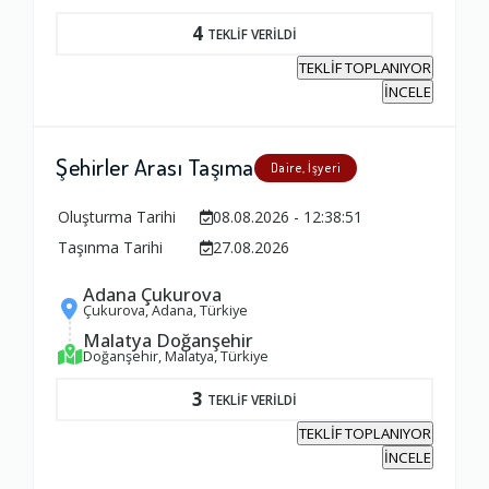
4
TEKLİF VERİLDİ
Firma ile İletişim
TEKLİF TOPLANIYOR
İNCELE
1.0
Şehirler Arası Taşıma
Daire, İşyeri
Zamanlama
1.0
Oluşturma Tarihi
08.08.2026 - 12:38:51
Taşınma Tarihi
27.08.2026
Firma Çalışanları
Adana Çukurova
Çukurova, Adana, Türkiye
1.0
Malatya Doğanşehir
Doğanşehir, Malatya, Türkiye
Fiyatlandırma Dengesi
3
TEKLİF VERİLDİ
1.0
TEKLİF TOPLANIYOR
İNCELE
Yorumunuz