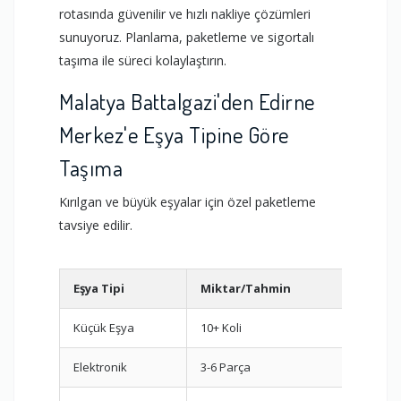
rotasında güvenilir ve hızlı nakliye çözümleri
sunuyoruz. Planlama, paketleme ve sigortalı
taşıma ile süreci kolaylaştırın.
Malatya Battalgazi'den Edirne
Merkez'e Eşya Tipine Göre
Taşıma
Kırılgan ve büyük eşyalar için özel paketleme
tavsiye edilir.
Eşya Tipi
Miktar/Tahmin
Öner
Küçük Eşya
10+ Koli
Oda b
Elektronik
3-6 Parça
Orijin