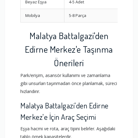
Beyaz Eşya
4-5 Adet
Dikey 
Mobilya
5-8 Parça
Demon
Malatya Battalgazi'den
Edirne Merkez'e Taşınma
Önerileri
Park/erişim, asansör kullanımı ve zamanlama
gibi unsurları taşınmadan önce planlamak, süreci
hızlandırır.
Malatya Battalgazi'den Edirne
Merkez'e İçin Araç Seçimi
Eşya hacmi ve rota, araç tipini belirler. Aşağıdaki
tablo örnek kapasitelerdir.