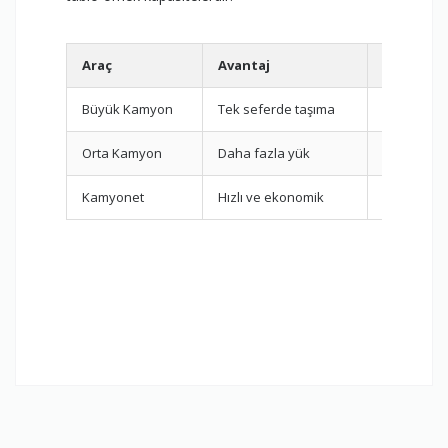
Araç
Avantaj
Uygun Ol
Büyük Kamyon
Tek seferde taşıma
3+1 ve üze
Orta Kamyon
Daha fazla yük
2+1 evler
Kamyonet
Hızlı ve ekonomik
Küçük ev /