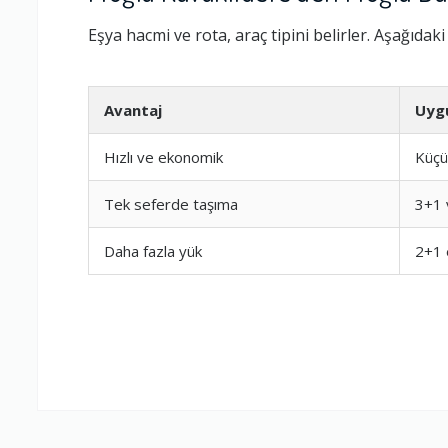
Eşya hacmi ve rota, araç tipini belirler. Aşağıdak
Avantaj
Uyg
Hızlı ve ekonomik
Küçü
Tek seferde taşıma
3+1 
Daha fazla yük
2+1 
Ambalajlama 
Firma ile İleti
Zamanlama