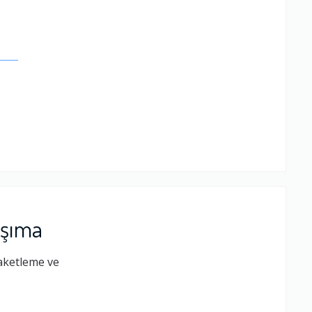
.
aşıma
paketleme ve