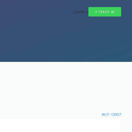
Üyelik
Teklif Al
#UT-13957