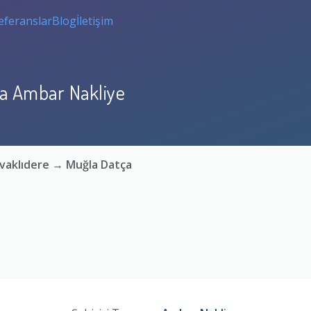
eferanslar
Blog
İletişim
ya Ambar Nakliye
vaklıdere → Muğla Datça