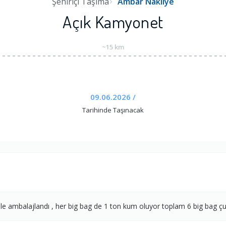
Şehiriçi Taşıma
Ambar Nakliye
Açık Kamyonet
~15 km
09.06.2026 /
Tarihinde Taşınacak
 ile ambalajlandı , her big bag de 1 ton kum oluyor toplam 6 big bag ç