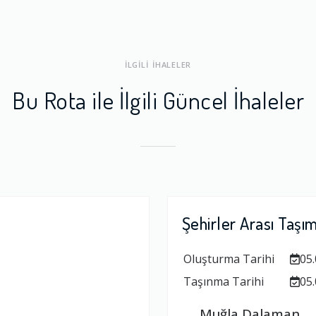
ları
1.0
İLGİLİ İHALELER
a Dengesi
1.0
Bu Rota ile İlgili Güncel İhaleler
Şehirler Arası Taşı
Oluşturma Tarihi
05.
Taşınma Tarihi
05.
Muğla Dalaman