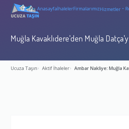
Anasayfa
İhaleler
Firmalarımız
R
Hizmetler
Muğla Kavaklıdere'den Muğla Datça'
Ucuza Taşın
Aktif İhaleler
Ambar Nakliye: Muğla Ka