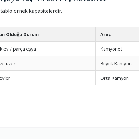
i tablo örnek kapasitelerdir.
un Olduğu Durum
Araç
k ev / parça eşya
Kamyonet
ve üzeri
Büyük Kamyon
evler
Orta Kamyon
Hizmeti
1.0
şim
1.0
1.0