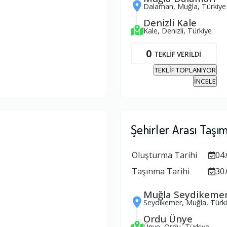
Dalaman, Muğla, Türkiye
Denizli Kale
Kale, Denizli, Türkiye
0
TEKLİF VERİLDİ
TEKLİF TOPLANIYOR
İNCELE
Şehirler Arası Taşı
Oluşturma Tarihi
04.
Taşınma Tarihi
30.
Muğla Seydikeme
Seydikemer, Muğla, Türk
Ordu Ünye
Ünye, Ordu, Türkiye