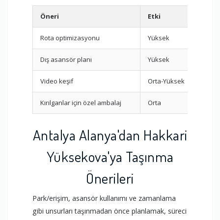
Öneri
Etki
Fak
Rota optimizasyonu
Yüksek
Mes
Dış asansör planı
Yüksek
Kat 
Video keşif
Orta-Yüksek
Eşya
Kırılganlar için özel ambalaj
Orta
Pake
Antalya Alanya'dan Hakkari
Yüksekova'ya Taşınma
Önerileri
Park/erişim, asansör kullanımı ve zamanlama
gibi unsurları taşınmadan önce planlamak, süreci