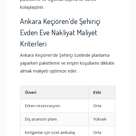
kolaylaştırın.
Ankara Keçiören'de Şehiriçi
Evden Eve Nakliyat Maliyet
Kriterleri
Ankara Keçiören'de Şehiriçi özelinde planlama
yaparken paketleme ve erişim koşullarını dikkate
almak maliyeti optimize eder.
Öneri
Etki
Faktör
Erken rezervasyon
Orta
Tarih / S
Dış asansör planı
Yüksek
Kat / As
Kırılganlar için özel ambalaj
Orta
Paketle