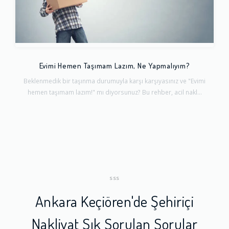
Evimi Hemen Taşımam Lazım, Ne Yapmalıyım?
Beklenmedik bir taşınma durumuyla karşı karşıyasınız ve "Evimi
hemen taşımam lazım!" mı diyorsunuz? Bu rehber, acil nakl...
SSS
Ankara Keçiören'de Şehiriçi
Nakliyat Sık Sorulan Sorular