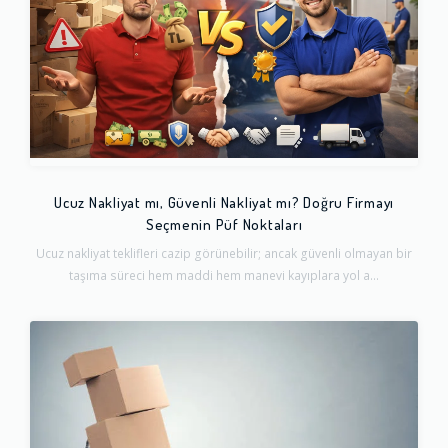
Ucuz Nakliyat mı, Güvenli Nakliyat mı? Doğru Firmayı
Seçmenin Püf Noktaları
Ucuz nakliyat teklifleri cazip görünebilir; ancak güvenli olmayan bir
taşıma süreci hem maddi hem manevi kayıplara yol a...