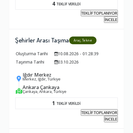
Firma ile İletişim
4
TEKLİF VERİLDİ
1.0
TEKLİF TOPLANIYOR
İNCELE
Zamanlama
Şehirler Arası Taşıma
1.0
Araç, Tekne
Oluşturma Tarihi
10.08.2026 - 01:28:39
Firma Çalışanları
Taşınma Tarihi
03.10.2026
1.0
Iğdır Merkez
Merkez, Iğdır, Türkiye
Ankara Çankaya
Fiyatlandırma Dengesi
Çankaya, Ankara, Türkiye
1.0
1
TEKLİF VERİLDİ
TEKLİF TOPLANIYOR
Yorumunuz
İNCELE