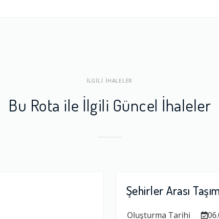
ları
1.0
a Dengesi
1.0
İLGİLİ İHALELER
Bu Rota ile İlgili Güncel İhaleler
Şehirler Arası Taşı
Oluşturma Tarihi
06.