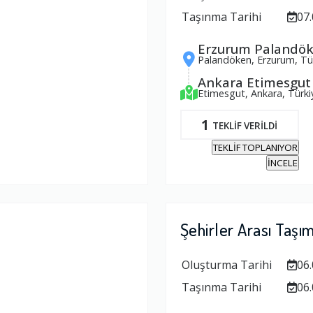
Taşınma Tarihi
07.
Erzurum Palandö
Palandöken, Erzurum, Tü
Ankara Etimesgut
Etimesgut, Ankara, Türki
1
TEKLİF VERİLDİ
TEKLİF TOPLANIYOR
İNCELE
Şehirler Arası Taşı
Oluşturma Tarihi
06.
Taşınma Tarihi
06.