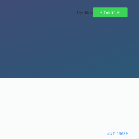
Üyelik
Teklif Al
#UT-13639