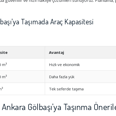
a güvenilir ve hızlı nakliye çözümleri sunuyoruz. Planlama,
başı'ya Taşımada Araç Kapasitesi
site
Avantaj
0 m³
Hızlı ve ekonomik
0 m³
Daha fazla yük
m³
Tek seferde taşıma
Ankara Gölbaşı'ya Taşınma Öneril