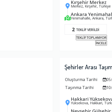
Kırşehir Merkez
Merkez, Kırşehir, Türkiye
Ankara Yenimahal
Yenimahalle, Ankara, Tür
2
TEKLİF VERİLDİ
TEKLİF TOPLANIYOR
İNCELE
Şehirler Arası Taşı
Oluşturma Tarihi
05.
Taşınma Tarihi
10.
Hakkari Yüksekov
Yüksekova, Hakkari, Türk
Nevşehir Gülşehir