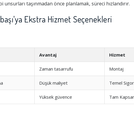
i unsurları taşınmadan önce planlamak, süreci hızlandırır.
başı'ya Ekstra Hizmet Seçenekleri
Avantaj
Hizmet
Zaman tasarrufu
Montaj
ma
Düşük maliyet
Temel Sigor
Hizmeti
1.0
Yüksek güvence
Tam Kapsa
şim
1.0
1.0