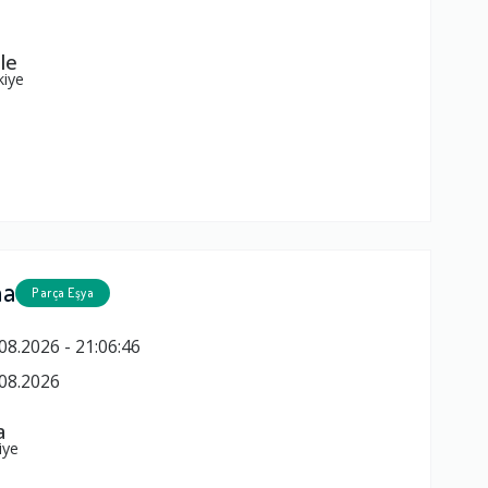
le
kiye
ma
Parça Eşya
08.2026 - 21:06:46
08.2026
a
iye