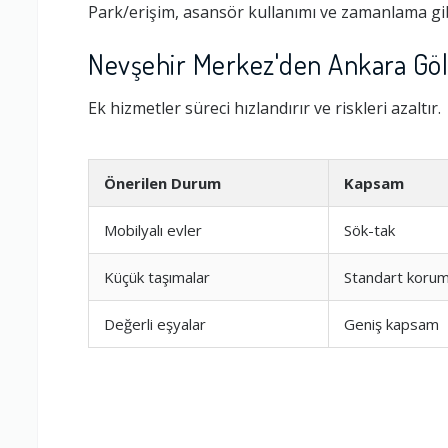
Park/erişim, asansör kullanımı ve zamanlama gib
Nevşehir Merkez'den Ankara Göl
Ek hizmetler süreci hızlandırır ve riskleri azaltır.
Önerilen Durum
Kapsam
Mobilyalı evler
Sök-tak
Küçük taşımalar
Standart koru
Ambalajlama 
Değerli eşyalar
Geniş kapsam
Firma ile İleti
Zamanlama