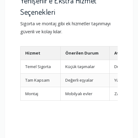
Yenişehir'e Ekstra Hizmet
Seçenekleri
Sigorta ve montaj gibi ek hizmetler taşınmayı
güvenli ve kolay kılar.
Hizmet
Önerilen Durum
Avantaj
Temel Sigorta
Küçük taşımalar
Düşük maliy
Tam Kapsam
Değerli eşyalar
Yüksek güv
Montaj
Mobilyalı evler
Zaman tasar