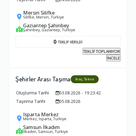
1.0
Mersin Silifke
Silifke, Mersin, Türkiye
Firma ile İletişim
Gaziantep Şahinbey
Şahinbey, Gaziantep, Türkiye
1.0
0
TEKLİF VERİLDİ
TEKLİF TOPLANIYOR
Zamanlama
İNCELE
1.0
Şehirler Arası Taşıma
Araç, Tekne
Firma Çalışanları
1.0
Oluşturma Tarihi
03.08.2026 - 19:23:42
Taşınma Tarihi
05.08.2026
Fiyatlandırma Dengesi
Isparta Merkez
Merkez, Isparta, Türkiye
1.0
Samsun İlkadım
İlkadım, Samsun, Türkiye