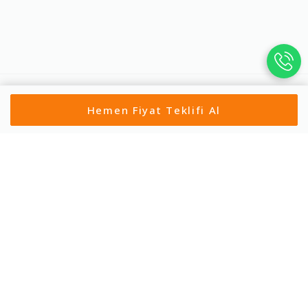
Hemen Fiyat Teklifi Al
Profesyonel nakliye çözümleriyle, güvenilir ve hızlı taşımacılığı bir
araya getiriyoruz. Eşyalarınızı güvenle taşıyın, yeni
başlangıçlarınızı bizimle yapın.
Şirket
Hizmetlerimiz
Hakkımızda
Evden Eve Nakliyat