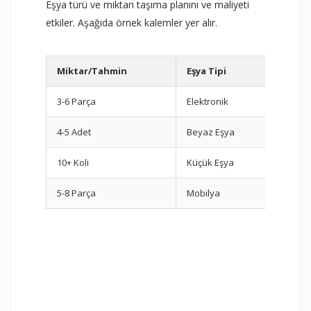
Eşya türü ve miktarı taşıma planını ve maliyeti
etkiler. Aşağıda örnek kalemler yer alır.
Miktar/Tahmin
Eşya Tipi
Öner
3-6 Parça
Elektronik
Orijin
4-5 Adet
Beyaz Eşya
Dikey 
10+ Koli
Küçük Eşya
Oda b
5-8 Parça
Mobilya
Demon