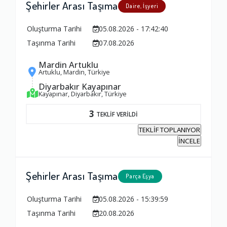
Şehirler Arası Taşıma
Daire, İşyeri
Oluşturma Tarihi
05.08.2026 - 17:42:40
Taşınma Tarihi
07.08.2026
Ambalajlama Hizmeti
1.0
Mardin Artuklu
Artuklu, Mardin, Türkiye
Diyarbakır Kayapınar
Kayapınar, Diyarbakır, Türkiye
Firma ile İletişim
1.0
3
TEKLİF VERİLDİ
TEKLİF TOPLANIYOR
İNCELE
Zamanlama
1.0
Şehirler Arası Taşıma
Parça Eşya
Firma Çalışanları
Oluşturma Tarihi
05.08.2026 - 15:39:59
1.0
Taşınma Tarihi
20.08.2026