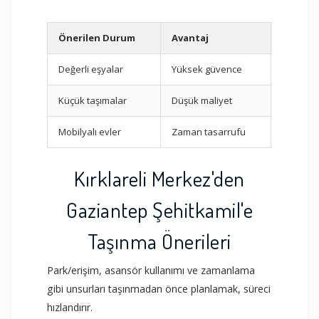
Önerilen Durum
Avantaj
Kapsam
Değerli eşyalar
Yüksek güvence
Geniş k
Küçük taşımalar
Düşük maliyet
Standar
Mobilyalı evler
Zaman tasarrufu
Sök-tak
Kırklareli Merkez'den
Gaziantep Şehitkamil'e
Taşınma Önerileri
Park/erişim, asansör kullanımı ve zamanlama
gibi unsurları taşınmadan önce planlamak, süreci
hızlandırır.