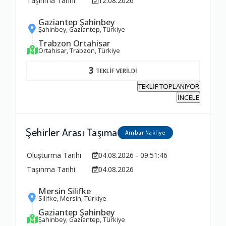
Taşınma Tarihi
12.08.2026
Ambalajlama Hizmeti
Gaziantep Şahinbey
1.0
Şahinbey, Gaziantep, Türkiye
Trabzon Ortahisar
Ortahisar, Trabzon, Türkiye
Firma ile İletişim
3
TEKLİF VERİLDİ
1.0
TEKLİF TOPLANIYOR
İNCELE
Zamanlama
1.0
Şehirler Arası Taşıma
Ambar Nakliye
Oluşturma Tarihi
04.08.2026 - 09:51:46
Firma Çalışanları
Taşınma Tarihi
04.08.2026
1.0
Mersin Silifke
Silifke, Mersin, Türkiye
Fiyatlandırma Dengesi
Gaziantep Şahinbey
Şahinbey, Gaziantep, Türkiye
1.0