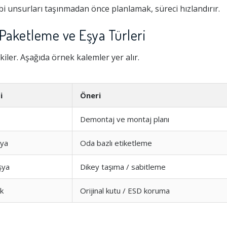
i unsurları taşınmadan önce planlamak, süreci hızlandırır.
Paketleme ve Eşya Türleri
kiler. Aşağıda örnek kalemler yer alır.
i
Öneri
Demontaj ve montaj planı
şya
Oda bazlı etiketleme
Hizmeti
1.0
şya
Dikey taşıma / sabitleme
şim
1.0
ik
Orijinal kutu / ESD koruma
1.0