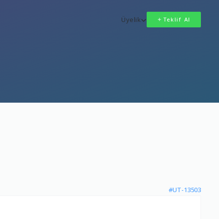
Üyelik
Teklif Al
#UT-13503