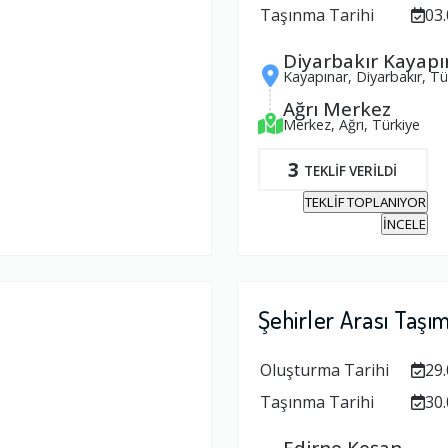
Taşınma Tarihi
03.
Diyarbakır Kayapı
Kayapınar, Diyarbakır, Tü
Ağrı Merkez
Merkez, Ağrı, Türkiye
3
TEKLİF VERİLDİ
TEKLİF TOPLANIYOR
İNCELE
Şehirler Arası Taşı
Oluşturma Tarihi
29.
Taşınma Tarihi
30.
Edirne Keşan