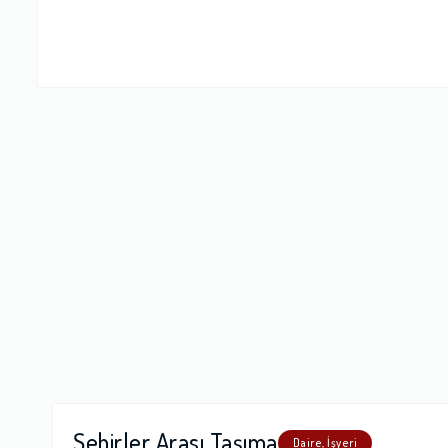
Firma Çalışan
Fiyatlandırm
Yorumunuz
Şehirler Arası Taşıma
Daire, İşyeri