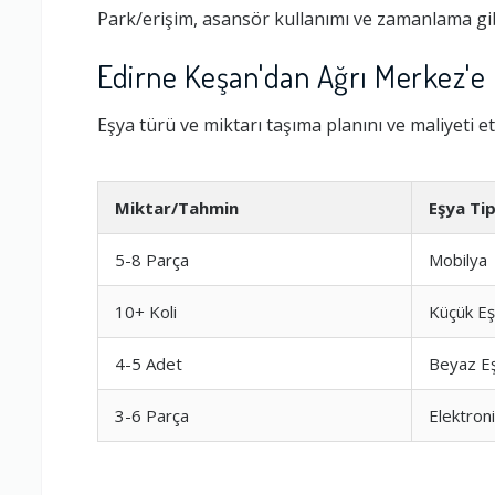
Park/erişim, asansör kullanımı ve zamanlama gib
Edirne Keşan'dan Ağrı Merkez'e 
Eşya türü ve miktarı taşıma planını ve maliyeti et
Miktar/Tahmin
Eşya Tip
5-8 Parça
Mobilya
10+ Koli
Küçük E
Ambalajlama 
4-5 Adet
Beyaz E
Firma ile İleti
3-6 Parça
Elektron
Zamanlama