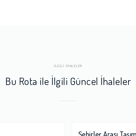
ları
1.0
a Dengesi
1.0
İLGİLİ İHALELER
Bu Rota ile İlgili Güncel İhaleler
Şehirler Arası Taşı