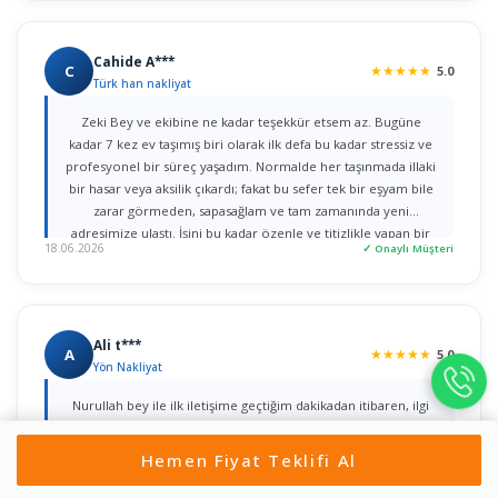
Cahide A***
C
★
★
★
★
★
5.0
Türk han nakliyat
Zeki Bey ve ekibine ne kadar teşekkür etsem az. Bugüne
kadar 7 kez ev taşımış biri olarak ilk defa bu kadar stressiz ve
profesyonel bir süreç yaşadım. Normalde her taşınmada illaki
bir hasar veya aksilik çıkardı; fakat bu sefer tek bir eşyam bile
zarar görmeden, sapasağlam ve tam zamanında yeni
adresimize ulaştı. İşini bu kadar özenle ve titizlikle yapan bir
18.06.2026
✓ Onaylı Müşteri
firmaya rastlamak gerçekten büyük şans. Herkese gönül
rahatlığıyla tavsiye ederim!
Ali t***
A
★
★
★
★
★
5.0
Yön Nakliyat
Nurullah bey ile ilk iletişime geçtiğim dakikadan itibaren, ilgi
ve alâka dan dolayı kendilerine teşekkür ediyorum. bir taşıma
değil iki taşımayı aynı gün içerisinde yaptım ikisini de özenle
Hemen Fiyat Teklifi Al
yaptılar çok teşekkür ediyorum herkese tavsiye ediyorum
Gönül rahatlığıyla