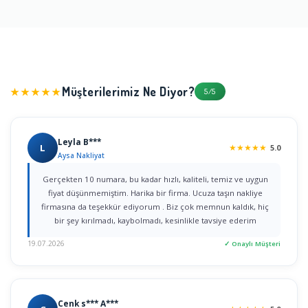
Müşterilerimiz Ne Diyor?
★★★★★
5/5
Leyla B***
L
★
★
★
★
★
5.0
Aysa Nakliyat
Gerçekten 10 numara, bu kadar hızlı, kaliteli, temiz ve uygun
fiyat düşünmemiştim. Harika bir firma. Ucuza taşın nakliye
firmasına da teşekkür ediyorum . Biz çok memnun kaldık, hiç
bir şey kırılmadı, kaybolmadı, kesinlikle tavsiye ederim
19.07.2026
✓ Onaylı Müşteri
Cenk s*** A***