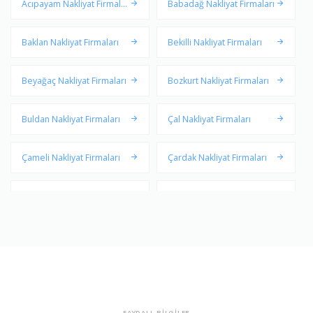
Acıpayam Nakliyat Firmalar
Babadağ Nakliyat Firmaları
ı
Baklan Nakliyat Firmaları
Bekilli Nakliyat Firmaları
Beyağaç Nakliyat Firmaları
Bozkurt Nakliyat Firmaları
Buldan Nakliyat Firmaları
Çal Nakliyat Firmaları
Çameli Nakliyat Firmaları
Çardak Nakliyat Firmaları
Çivril Nakliyat Firmaları
Güney Nakliyat Firmaları
Honaz Nakliyat Firmaları
Kale Nakliyat Firmaları
Merkezefendi Nakliyat Fir
Pamukkale Nakliyat Firmal
maları
arı
Sarayköy Nakliyat Firmaları
Serinhisar Nakliyat Firmala
FAYDALI BİLGİLER