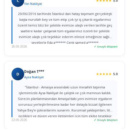
C
★
★
★
★
★
5.0
Yön Nakliyat
20/06/2016 tarihinde İstanbul dan hatay taşımam gerçekleşti
başta nurullah bey ve tüm ekip çok iyi iş çıkardı eşyalarımız
özenli temiz titiz bir şekilde evimize ulaştı verilen tarihte geç
saatlere kadar çalışarak tüm eşyalarımız özenli bir şekilde
evimize ulaştı çok teşekkür ederim elinize emeğinize sağlık
sevgilerle Eda a****** Cenk samed a******
26.06.2026
✓ Onaylı Müşteri
Doğan T***
D
★
★
★
★
★
5.0
Aysa Nakliyat
"İstanbul - Amasya arasındaki uzun mesafeli taşınma
işlemimizde Aysa Nakliyat ile çalıştık ve çok memnun kaldık.
Sürecin planlanmasından Amasya’daki yeni evimize eşyaların
sorunsuz yerleştirilmesine kadar her detayla bizzat ilgilenen
Yahya Bey’e şükranlarımı sunarım. Kurumsal yaklaşımları, titiz
işçilikleri ve güven veren iletişimleri için tüm ekibe teşekkür
22.06.2026
✓ Onaylı Müşteri
ederim."