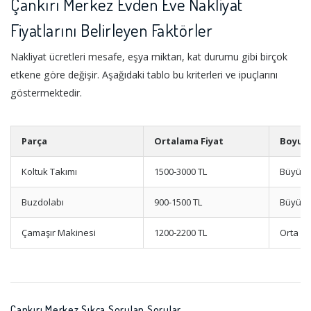
Çankırı Merkez Evden Eve Nakliyat
Fiyatlarını Belirleyen Faktörler
Nakliyat ücretleri mesafe, eşya miktarı, kat durumu gibi birçok
etkene göre değişir. Aşağıdaki tablo bu kriterleri ve ipuçlarını
göstermektedir.
Parça
Ortalama Fiyat
Boyut
Koltuk Takımı
1500-3000 TL
Büyük
Buzdolabı
900-1500 TL
Büyük
Çamaşır Makinesi
1200-2200 TL
Orta
Çankırı Merkez Sıkça Sorulan Sorular