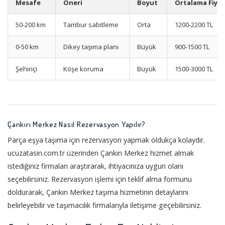
Mesafe
Öneri
Boyut
Ortalama Fiyat
50-200 km
Tambur sabitleme
Orta
1200-2200 TL
0-50 km
Dikey taşıma planı
Büyük
900-1500 TL
Şehiriçi
Köşe koruma
Büyük
1500-3000 TL
Çankırı Merkez Nasıl Rezervasyon Yapılır?
Parça eşya taşıma için rezervasyon yapmak oldukça kolaydır.
ucuzatasin.com.tr üzerinden Çankırı Merkez hizmet almak
istediğiniz firmaları araştırarak, ihtiyacınıza uygun olanı
seçebilirsiniz. Rezervasyon işlemi için teklif alma formunu
doldurarak, Çankırı Merkez taşıma hizmetinin detaylarını
belirleyebilir ve taşımacılık firmalarıyla iletişime geçebilirsiniz.