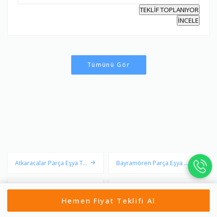
TEKLİF TOPLANIYOR
İNCELE
Tümünü Gör
Atkaracalar Parça Eşya Taş
Bayramören Parça Eşya Ta
ıma
şıma
Çerkeş Parça Eşya Taşıma
Eldivan Parça Eşya Taşıma
Hemen Fiyat Teklifi Al
Ilgaz Parça Eşya Taşıma
Kızılırmak Parça Eşya Taşı