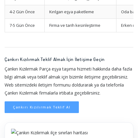
4-2 Gün Önce
Kırılgan eşya paketleme
Oda bazl
7-5 Gün Önce
Firma ve tarih kesinleştirme
Erken re
Çankırı Kızılırmak Teklif Almak İçin İletişime Geçin
Çankırı Kızılırmak Parça eşya taşıma hizmeti hakkında daha fazla
bilgi almak veya teklif almak için bizimle iletişime geçebilirsiniz.
Web sitemizdeki iletişim formunu doldurarak ya da telefonla
Çankırı Kızılırmak firmalarla irtibata geçebilirsiniz.
Çankırı Kızılırmak Teklif Al