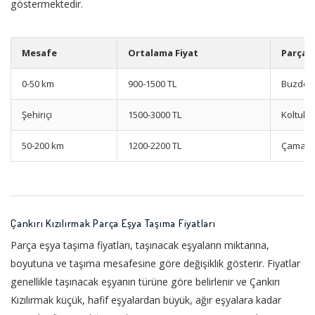
göstermektedir.
Mesafe
Ortalama Fiyat
Parça
0-50 km
900-1500 TL
Buzdola
Şehiriçi
1500-3000 TL
Koltuk 
50-200 km
1200-2200 TL
Çamaşır
Çankırı Kızılırmak Parça Eşya Taşıma Fiyatları
Parça eşya taşıma fiyatları, taşınacak eşyaların miktarına,
boyutuna ve taşıma mesafesine göre değişiklik gösterir. Fiyatlar
genellikle taşınacak eşyanın türüne göre belirlenir ve Çankırı
Kızılırmak küçük, hafif eşyalardan büyük, ağır eşyalara kadar