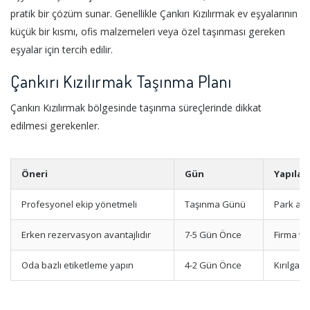
pratik bir çözüm sunar. Genellikle Çankırı Kızılırmak ev eşyalarının
küçük bir kısmı, ofis malzemeleri veya özel taşınması gereken
eşyalar için tercih edilir.
Çankırı Kızılırmak Taşınma Planı
Çankırı Kızılırmak bölgesinde taşınma süreçlerinde dikkat
edilmesi gerekenler.
Öneri
Gün
Yapılac
Profesyonel ekip yönetmeli
Taşınma Günü
Park ala
Erken rezervasyon avantajlıdır
7-5 Gün Önce
Firma ve
Oda bazlı etiketleme yapın
4-2 Gün Önce
Kırılgan