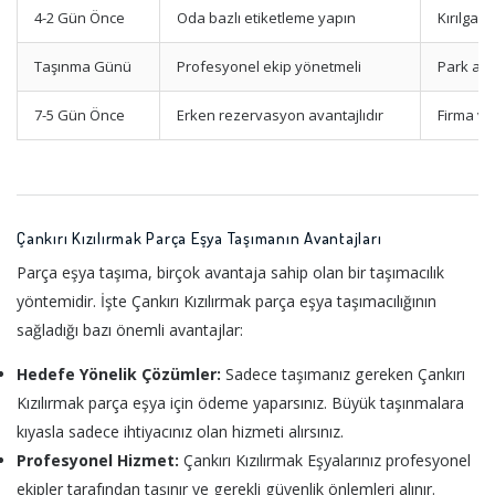
4-2 Gün Önce
Oda bazlı etiketleme yapın
Kırılgan
Taşınma Günü
Profesyonel ekip yönetmeli
Park ala
7-5 Gün Önce
Erken rezervasyon avantajlıdır
Firma ve
Çankırı Kızılırmak Parça Eşya Taşımanın Avantajları
Parça eşya taşıma, birçok avantaja sahip olan bir taşımacılık
yöntemidir. İşte Çankırı Kızılırmak parça eşya taşımacılığının
sağladığı bazı önemli avantajlar:
Hedefe Yönelik Çözümler:
Sadece taşımanız gereken Çankırı
Kızılırmak parça eşya için ödeme yaparsınız. Büyük taşınmalara
kıyasla sadece ihtiyacınız olan hizmeti alırsınız.
Profesyonel Hizmet:
Çankırı Kızılırmak Eşyalarınız profesyonel
ekipler tarafından taşınır ve gerekli güvenlik önlemleri alınır.