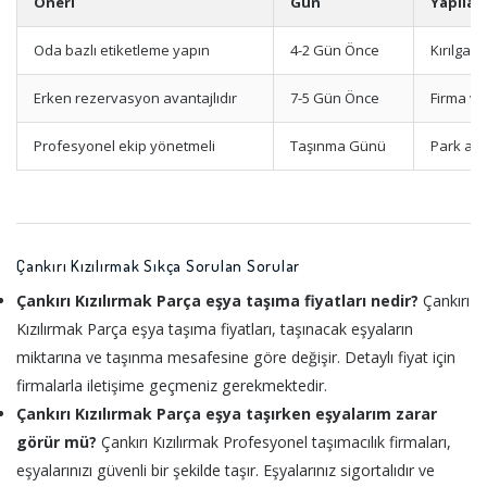
Öneri
Gün
Yapılac
Oda bazlı etiketleme yapın
4-2 Gün Önce
Kırılgan
Erken rezervasyon avantajlıdır
7-5 Gün Önce
Firma ve
Profesyonel ekip yönetmeli
Taşınma Günü
Park ala
Çankırı Kızılırmak Sıkça Sorulan Sorular
Çankırı Kızılırmak Parça eşya taşıma fiyatları nedir?
Çankırı
Kızılırmak Parça eşya taşıma fiyatları, taşınacak eşyaların
miktarına ve taşınma mesafesine göre değişir. Detaylı fiyat için
firmalarla iletişime geçmeniz gerekmektedir.
Çankırı Kızılırmak Parça eşya taşırken eşyalarım zarar
görür mü?
Çankırı Kızılırmak Profesyonel taşımacılık firmaları,
eşyalarınızı güvenli bir şekilde taşır. Eşyalarınız sigortalıdır ve