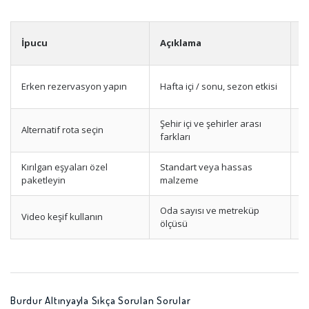
E
İpucu
Açıklama
D
Erken rezervasyon yapın
Hafta içi / sonu, sezon etkisi
O
Şehir içi ve şehirler arası
Alternatif rota seçin
Y
farkları
Kırılgan eşyaları özel
Standart veya hassas
O
paketleyin
malzeme
Oda sayısı ve metreküp
O
Video keşif kullanın
ölçüsü
Y
Burdur Altınyayla Sıkça Sorulan Sorular