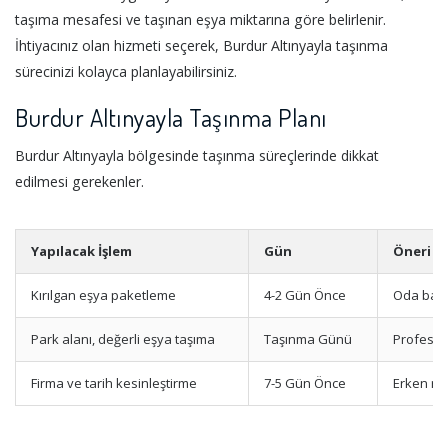
taşıma mesafesi ve taşınan eşya miktarına göre belirlenir.
İhtiyacınız olan hizmeti seçerek, Burdur Altınyayla taşınma
sürecinizi kolayca planlayabilirsiniz.
Burdur Altınyayla Taşınma Planı
Burdur Altınyayla bölgesinde taşınma süreçlerinde dikkat
edilmesi gerekenler.
Yapılacak İşlem
Gün
Öneri
Kırılgan eşya paketleme
4-2 Gün Önce
Oda bazl
Park alanı, değerli eşya taşıma
Taşınma Günü
Profesyo
Firma ve tarih kesinleştirme
7-5 Gün Önce
Erken re