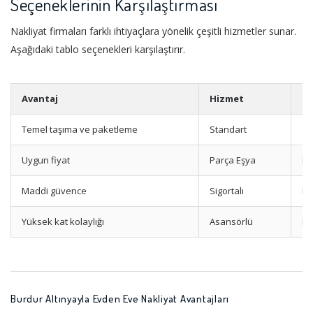
Seçeneklerinin Karşılaştırması
Nakliyat firmaları farklı ihtiyaçlara yönelik çeşitli hizmetler sunar.
Aşağıdaki tablo seçenekleri karşılaştırır.
Avantaj
Hizmet
Ek
Temel taşıma ve paketleme
Standart
Op
Uygun fiyat
Parça Eşya
Mi
Maddi güvence
Sigortalı
Ha
Yüksek kat kolaylığı
Asansörlü
Mo
Burdur Altınyayla Evden Eve Nakliyat Avantajları