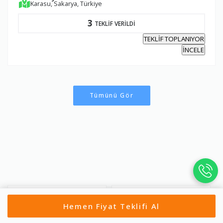
Karasu, Sakarya, Türkiye
3
TEKLİF VERİLDİ
TEKLİF TOPLANIYOR
İNCELE
Tümünü Gör
Ağlasun Evden Eve Nakliya
Altınyayla Evden Eve Nakliy
Hemen Fiyat Teklifi Al
t
at