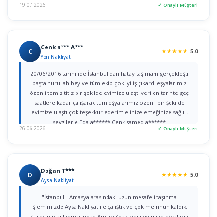
19.07.2026
✓ Onaylı Müşteri
Cenk s*** A***
C
★
★
★
★
★
5.0
Yön Nakliyat
20/06/2016 tarihinde İstanbul dan hatay taşımam gerçekleşti
başta nurullah bey ve tüm ekip çok iyi iş çıkardı eşyalarımız
özenli temiz titiz bir şekilde evimize ulaştı verilen tarihte geç
saatlere kadar çalışarak tüm eşyalarımız özenli bir şekilde
evimize ulaştı çok teşekkür ederim elinize emeğinize sağlık
sevgilerle Eda a****** Cenk samed a******
26.06.2026
✓ Onaylı Müşteri
Doğan T***
D
★
★
★
★
★
5.0
Aysa Nakliyat
"İstanbul - Amasya arasındaki uzun mesafeli taşınma
işlemimizde Aysa Nakliyat ile çalıştık ve çok memnun kaldık.
Sürecin planlanmasından Amasya’daki yeni evimize eşyaların