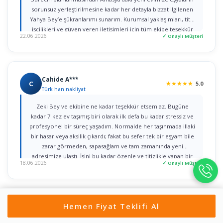
sorunsuz yerleştirilmesine kadar her detayla bizzat ilgilenen
Yahya Bey’e şükranlarımı sunarım. Kurumsal yaklaşımları, titiz
işçilikleri ve güven veren iletişimleri için tüm ekibe teşekkür
22.06.2026
✓ Onaylı Müşteri
ederim."
Cahide A***
C
★
★
★
★
★
5.0
Türk han nakliyat
Zeki Bey ve ekibine ne kadar teşekkür etsem az. Bugüne
kadar 7 kez ev taşımış biri olarak ilk defa bu kadar stressiz ve
profesyonel bir süreç yaşadım. Normalde her taşınmada illaki
bir hasar veya aksilik çıkardı; fakat bu sefer tek bir eşyam bile
zarar görmeden, sapasağlam ve tam zamanında yeni
adresimize ulaştı. İşini bu kadar özenle ve titizlikle yapan bir
18.06.2026
✓ Onaylı Müşteri
firmaya rastlamak gerçekten büyük şans. Herkese gönül
rahatlığıyla tavsiye ederim!
Hemen Fiyat Teklifi Al
Ali t***
A
★
★
★
★
★
5.0
Yön Nakliyat