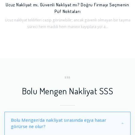
Ucuz Nakliyat mı, Güvenli Nakliyat mı? Doğru Firmayı Seçmenin
Püf Noktaları
Ucuz nakliyat teklifleri cazip görünebilir; ancak güvenli olmayan bir taşıma
süreci hem maddi hem manevi kayıplara yol a...
SSS
Bolu Mengen Nakliyat SSS
Bolu Mengen'da nakliyat sırasında eşya hasar
görürse ne olur?