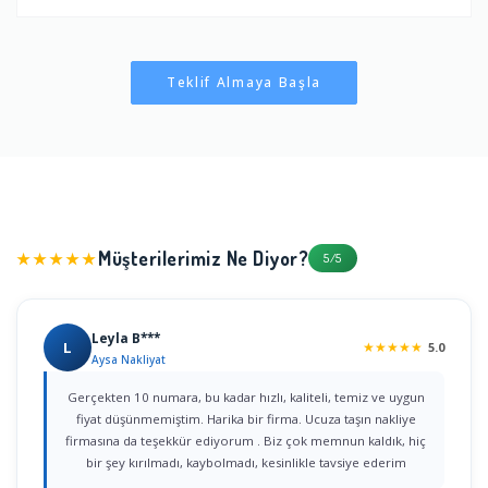
Teklif Almaya Başla
Müşterilerimiz Ne Diyor?
★★★★★
5/5
Leyla B***
L
★
★
★
★
★
5.0
Aysa Nakliyat
Gerçekten 10 numara, bu kadar hızlı, kaliteli, temiz ve uygun
fiyat düşünmemiştim. Harika bir firma. Ucuza taşın nakliye
firmasına da teşekkür ediyorum . Biz çok memnun kaldık, hiç
bir şey kırılmadı, kaybolmadı, kesinlikle tavsiye ederim