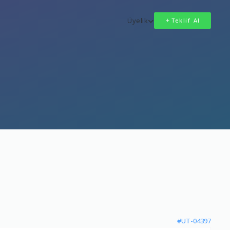
Üyelik
Teklif Al
#UT-04397