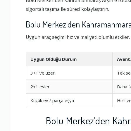
Bolu Merkez'den Kahramanmaraş Afşin'e rotasınd
sigortalı taşıma ile süreci kolaylaştırın.
Bolu Merkez'den Kahramanmaraş 
Uygun araç seçimi hız ve maliyeti olumlu etkiler.
Uygun Olduğu Durum
Avant
3+1 ve üzeri
Tek se
2+1 evler
Daha f
Küçük ev / parça eşya
Hızlı 
Bolu Merkez'den Kahr