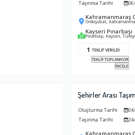
Taşınma Tarihi
06.
Kahramanmaraş O
Onikişubat, Kahramanmar
Kayseri Pınarbaşı
Pınarbaşı, Kayseri, Türkiy
1
TEKLİF VERİLDİ
TEKLİF TOPLANIYOR
İNCELE
Şehirler Arası Taşı
Oluşturma Tarihi
04.
Taşınma Tarihi
24.
Kahramanmaraş O