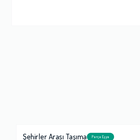
Firma Çalışan
Fiyatlandırm
Yorumunuz
Şehirler Arası Taşıma
Parça Eşya