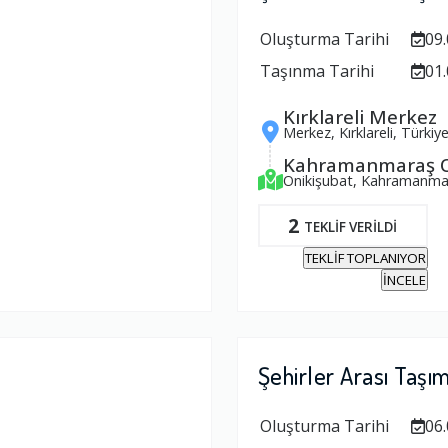
Oluşturma Tarihi
09.
Taşınma Tarihi
01.
Kırklareli Merkez
Merkez, Kırklareli, Türkiy
Kahramanmaraş O
Onikişubat, Kahramanmar
2
TEKLİF VERİLDİ
TEKLİF TOPLANIYOR
İNCELE
Şehirler Arası Taşı
Oluşturma Tarihi
06.