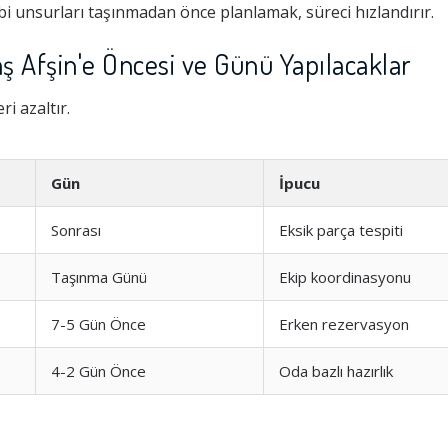
i unsurları taşınmadan önce planlamak, süreci hızlandırır.
Afşin'e Öncesi ve Günü Yapılacaklar
i azaltır.
Gün
İpucu
Sonrası
Eksik parça tespiti
Taşınma Günü
Ekip koordinasyonu
Hizmeti
1.0
7-5 Gün Önce
Erken rezervasyon
şim
1.0
4-2 Gün Önce
Oda bazlı hazırlık
1.0