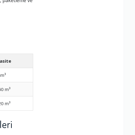
, paketleme ve
asite
 m³
40 m³
20 m³
eri