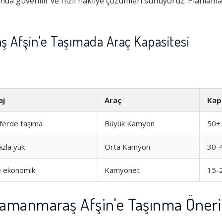
a güvenilir ve hızlı nakliye çözümleri sunuyoruz. Planlama
Afşin'e Taşımada Araç Kapasitesi
aj
Araç
Kap
ferde taşıma
Büyük Kamyon
50+
azla yük
Orta Kamyon
30-
ve ekonomik
Kamyonet
15-
amanmaraş Afşin'e Taşınma Öneril