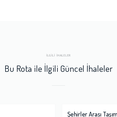
ları
1.0
a Dengesi
1.0
İLGİLİ İHALELER
Bu Rota ile İlgili Güncel İhaleler
Şehirler Arası Taşı