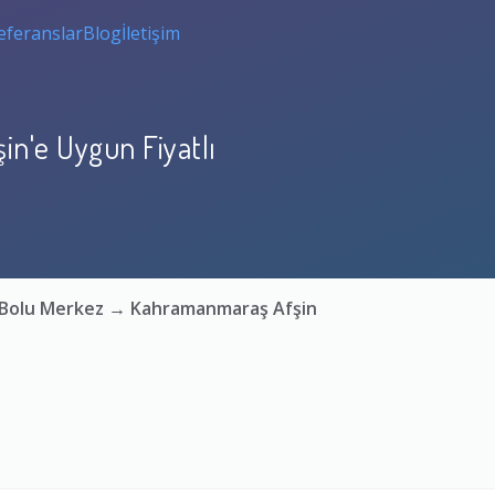
eferanslar
Blog
İletişim
n'e Uygun Fiyatlı
: Bolu Merkez → Kahramanmaraş Afşin