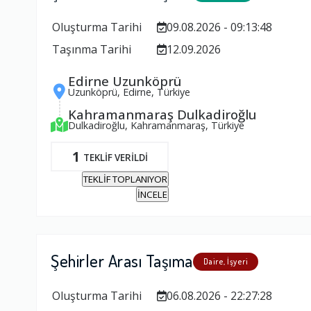
Oluşturma Tarihi
09.08.2026 - 09:13:48
Taşınma Tarihi
12.09.2026
Edirne Uzunköprü
Uzunköprü, Edirne, Türkiye
Kahramanmaraş Dulkadiroğlu
Dulkadiroğlu, Kahramanmaraş, Türkiye
1
TEKLİF VERİLDİ
TEKLİF TOPLANIYOR
İNCELE
Şehirler Arası Taşıma
Daire, İşyeri
Oluşturma Tarihi
06.08.2026 - 22:27:28