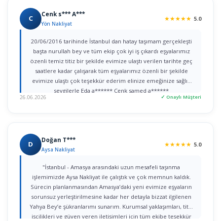
Cenk s*** A***
C
★
★
★
★
★
5.0
Yön Nakliyat
20/06/2016 tarihinde İstanbul dan hatay taşımam gerçekleşti
başta nurullah bey ve tüm ekip çok iyi iş çıkardı eşyalarımız
özenli temiz titiz bir şekilde evimize ulaştı verilen tarihte geç
saatlere kadar çalışarak tüm eşyalarımız özenli bir şekilde
evimize ulaştı çok teşekkür ederim elinize emeğinize sağlık
sevgilerle Eda a****** Cenk samed a******
26.06.2026
✓ Onaylı Müşteri
Doğan T***
D
★
★
★
★
★
5.0
Aysa Nakliyat
"İstanbul - Amasya arasındaki uzun mesafeli taşınma
işlemimizde Aysa Nakliyat ile çalıştık ve çok memnun kaldık.
Sürecin planlanmasından Amasya’daki yeni evimize eşyaların
sorunsuz yerleştirilmesine kadar her detayla bizzat ilgilenen
Yahya Bey’e şükranlarımı sunarım. Kurumsal yaklaşımları, titiz
işçilikleri ve güven veren iletişimleri için tüm ekibe teşekkür