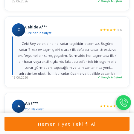
22.06.2026
✓ Onaylı Müşteri
ederim."
Cahide A***
C
★
★
★
★
★
5.0
Türk han nakliyat
Zeki Bey ve ekibine ne kadar teşekkür etsem az. Bugüne
kadar 7 kez ev taşımış biri olarak ilk defa bu kadar stressiz ve
profesyonel bir süreç yaşadım. Normalde her taşınmada illaki
bir hasar veya aksilik çıkardı; fakat bu sefer tek bir eşyam bile
zarar görmeden, sapasağlam ve tam zamanında yeni
adresimize ulaştı. İşini bu kadar özenle ve titizlikle yapan bir
18.06.2026
✓ Onaylı Müşteri
firmaya rastlamak gerçekten büyük şans. Herkese gönül
rahatlığıyla tavsiye ederim!
Ali t***
A
★
★
★
★
★
5.0
Yön Nakliyat
Nurullah bey ile ilk iletişime geçtiğim dakikadan itibaren, ilgi
Hemen Fiyat Teklifi Al
ve alâka dan dolayı kendilerine teşekkür ediyorum. bir taşıma
değil iki taşımayı aynı gün içerisinde yaptım ikisini de özenle