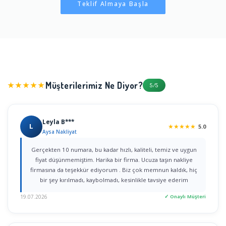
Teklif Almaya Başla
Müşterilerimiz Ne Diyor?
★★★★★
5/5
Leyla B***
L
★
★
★
★
★
5.0
Aysa Nakliyat
Gerçekten 10 numara, bu kadar hızlı, kaliteli, temiz ve uygun
fiyat düşünmemiştim. Harika bir firma. Ucuza taşın nakliye
firmasına da teşekkür ediyorum . Biz çok memnun kaldık, hiç
bir şey kırılmadı, kaybolmadı, kesinlikle tavsiye ederim
19.07.2026
✓ Onaylı Müşteri