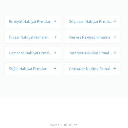
Bozüyük Nakliyat Firmaları
Gölpazarı Nakliyat Firmalar
ı
İnhisar Nakliyat Firmaları
Merkez Nakliyat Firmaları
Osmaneli Nakliyat Firmalar
Pazaryeri Nakliyat Firmalar
ı
ı
Söğüt Nakliyat Firmaları
Yenipazar Nakliyat Firmala
rı
FAYDALI BİLGİLER