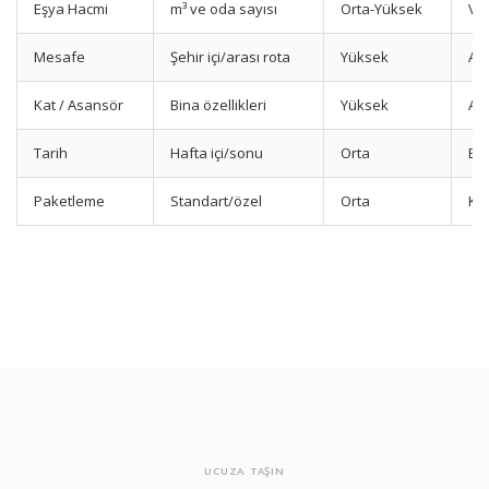
Eşya Hacmi
m³ ve oda sayısı
Orta-Yüksek
Vid
Mesafe
Şehir içi/arası rota
Yüksek
Alt
Kat / Asansör
Bina özellikleri
Yüksek
Asa
Tarih
Hafta içi/sonu
Orta
Er
Paketleme
Standart/özel
Orta
Kır
UCUZA TAŞIN