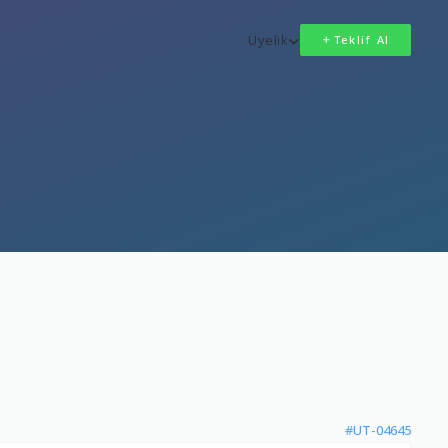
Üyelik
Teklif Al
#UT-04645