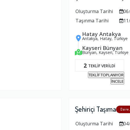
Oluşturma Tarihi
06.
Taşınma Tarihi
11.
Hatay Antakya
Antakya, Hatay, Türkiye
Kayseri Bünyan
Bünyan, Kayseri, Türkiye
2
TEKLİF VERİLDİ
TEKLİF TOPLANIYOR
İNCELE
Şehiriçi Taşıma
Daire,
Oluşturma Tarihi
04.