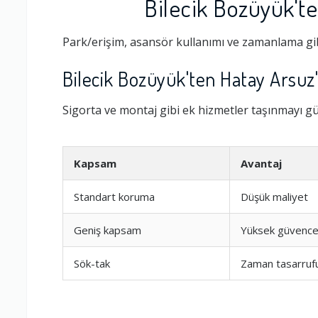
Bilecik Bozüyük'te
Park/erişim, asansör kullanımı ve zamanlama gib
Bilecik Bozüyük'ten Hatay Arsuz
Sigorta ve montaj gibi ek hizmetler taşınmayı güv
Kapsam
Avantaj
Standart koruma
Düşük maliyet
Ambalajlama 
Geniş kapsam
Yüksek güvenc
Firma ile İleti
Sök-tak
Zaman tasarruf
Zamanlama