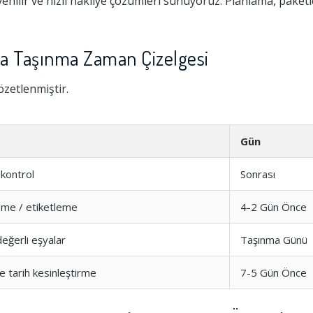
enilir ve hızlı nakliye çözümleri sunuyoruz. Planlama, paket
'a Taşınma Zaman Çizelgesi
özetlenmiştir.
Gün
kontrol
Sonrası
eme / etiketleme
4-2 Gün Önce
değerli eşyalar
Taşınma Günü
e tarih kesinleştirme
7-5 Gün Önce