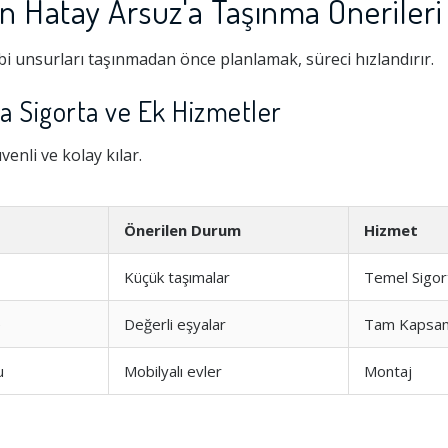
n Hatay Arsuz'a Taşınma Önerileri
i unsurları taşınmadan önce planlamak, süreci hızlandırır.
'a Sigorta ve Ek Hizmetler
enli ve kolay kılar.
Önerilen Durum
Hizmet
Küçük taşımalar
Temel Sigor
Hizmeti
1.0
e
Değerli eşyalar
Tam Kapsa
şim
1.0
u
Mobilyalı evler
Montaj
1.0