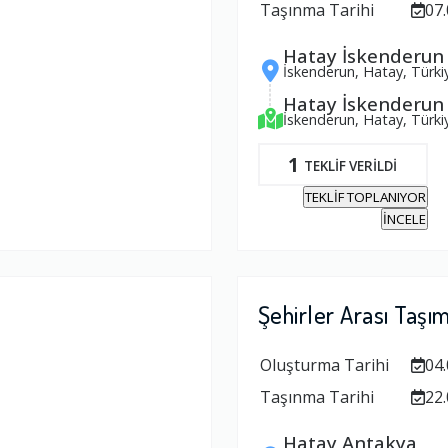
Taşınma Tarihi
07.
Hatay İskenderun
İskenderun, Hatay, Türki
Hatay İskenderun
İskenderun, Hatay, Türki
1
TEKLİF VERİLDİ
TEKLİF TOPLANIYOR
İNCELE
Şehirler Arası Taşı
Oluşturma Tarihi
04.
Taşınma Tarihi
22.
Hatay Antakya