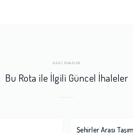
ları
1.0
a Dengesi
1.0
İLGİLİ İHALELER
Bu Rota ile İlgili Güncel İhaleler
Şehirler Arası Taşı