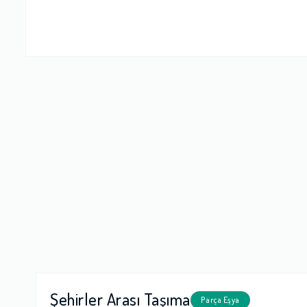
Firma Çalışan
Fiyatlandırm
Yorumunuz
Şehirler Arası Taşıma
Parça Eşya