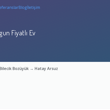
eferanslar
Blog
İletişim
un Fiyatlı Ev
 Bilecik Bozüyük → Hatay Arsuz