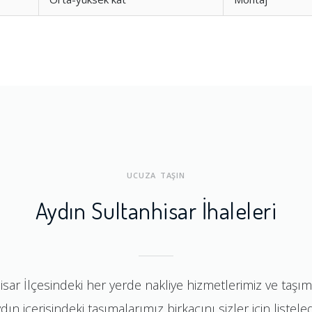
UCUZA TAŞIN
Aydın Sultanhisar İhaleleri
hisar İlçesindeki her yerde nakliye hizmetlerimiz ve taşı
dın içerisindeki taşımalarımız birkaçını sizler için listeled