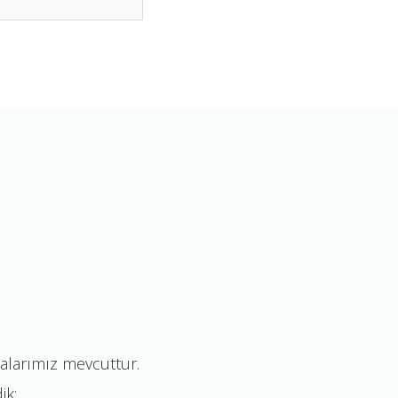
malarımız mevcuttur.
ik;