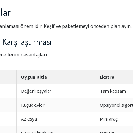
ları
lanlaması önemlidir. Keşif ve paketlemeyi önceden planlayın.
 Karşılaştırması
etlerinin avantajları.
Uygun Kitle
Ekstra
Değerli eşyalar
Tam kapsam
Küçük evler
Opsiyonel sigor
Az eşya
Mini araç
Orta-yüksek kat
Montaj