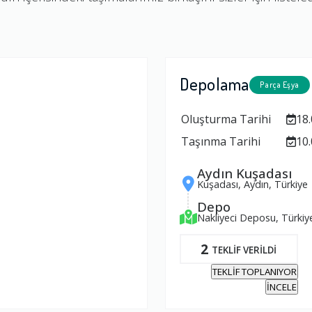
Depolama
Parça Eşya
Oluşturma Tarihi
18.
Taşınma Tarihi
10.
Aydın Kuşadası
Kuşadası, Aydın, Türkiye
Depo
Nakliyeci Deposu, Türkiy
2
TEKLİF VERİLDİ
TEKLİF TOPLANIYOR
İNCELE