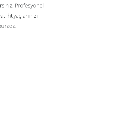
irsiniz. Profesyonel
t ihtiyaçlarınızı
burada.
.