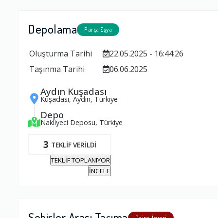
Depolama
Parça Eşya
Oluşturma Tarihi
22.05.2025 - 16:44:26
Taşınma Tarihi
06.06.2025
Aydın Kuşadası
Kuşadası, Aydın, Türkiye
Depo
Nakliyeci Deposu, Türkiye
3
TEKLİF VERİLDİ
TEKLİF TOPLANIYOR
İNCELE
Şehirler Arası Taşıma
Daire, İşyeri