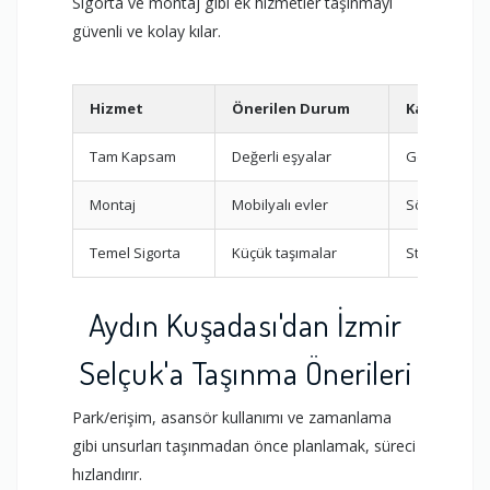
Sigorta ve montaj gibi ek hizmetler taşınmayı
güvenli ve kolay kılar.
Hizmet
Önerilen Durum
Kapsam
Tam Kapsam
Değerli eşyalar
Geniş kaps
Montaj
Mobilyalı evler
Sök-tak
Temel Sigorta
Küçük taşımalar
Standart ko
Aydın Kuşadası'dan İzmir
Selçuk'a Taşınma Önerileri
Park/erişim, asansör kullanımı ve zamanlama
gibi unsurları taşınmadan önce planlamak, süreci
hızlandırır.