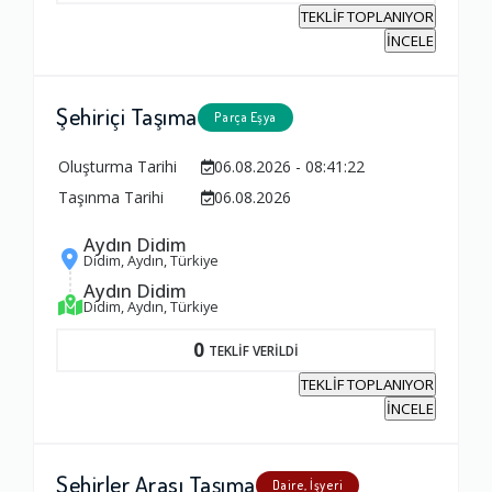
TEKLİF TOPLANIYOR
İNCELE
Ambalajlama Hizmeti
Şehiriçi Taşıma
1.0
Parça Eşya
Oluşturma Tarihi
06.08.2026 - 08:41:22
Firma ile İletişim
Taşınma Tarihi
06.08.2026
1.0
Aydın Didim
Didim, Aydın, Türkiye
Aydın Didim
Zamanlama
Didim, Aydın, Türkiye
1.0
0
TEKLİF VERİLDİ
TEKLİF TOPLANIYOR
Firma Çalışanları
İNCELE
1.0
Şehirler Arası Taşıma
Daire, İşyeri