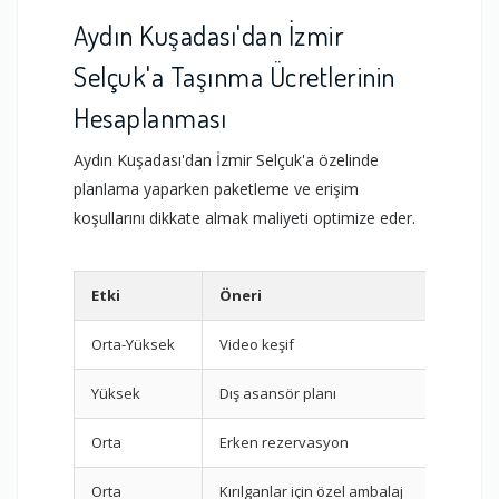
Aydın Kuşadası'dan İzmir
Selçuk'a Taşınma Ücretlerinin
Hesaplanması
Aydın Kuşadası'dan İzmir Selçuk'a özelinde
planlama yaparken paketleme ve erişim
koşullarını dikkate almak maliyeti optimize eder.
Etki
Öneri
Açıkl
Orta-Yüksek
Video keşif
Oda sa
Yüksek
Dış asansör planı
Bina öz
Orta
Erken rezervasyon
Sezon
Orta
Kırılganlar için özel ambalaj
Standa