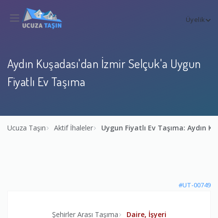
Üyelik
Aydın Kuşadası'dan İzmir Selçuk'a Uygun
Fiyatlı Ev Taşıma
Ucuza Taşın
Aktif İhaleler
Uygun Fiyatlı Ev Taşıma: Aydın Ku
#UT-00749
Şehirler Arası Taşıma
Daire, İşyeri