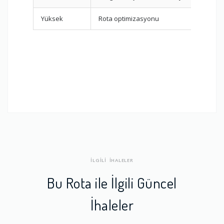
Yüksek
Rota optimizasyonu
Rota 
İLGİLİ İHALELER
Bu Rota ile İlgili Güncel
İhaleler