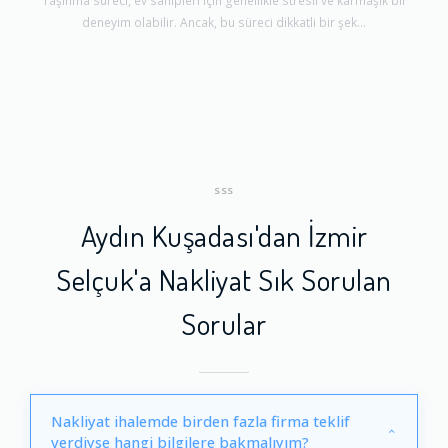
Taşınma süreci, ev sahipleri için genellikle stresli ve karmaşık bir
deneyim olabilir. Ancak, bu süreci dikkatli bir şek...
SSS
Aydın Kuşadası'dan İzmir
Selçuk'a Nakliyat Sık Sorulan
Sorular
Nakliyat ihalemde birden fazla firma teklif
verdiyse hangi bilgilere bakmalıyım?