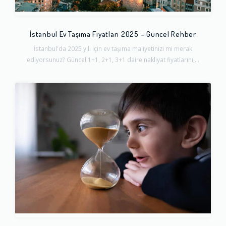
İstanbul Ev Taşıma Fiyatları 2025 – Güncel Rehber
İstanbul'da 2025 yılı için ev taşıma maliyetinizi mi merak
ediyorsunuz? Güncel 1+1, 2+1, 3+1 daire nakliyat fiyatlarını,...