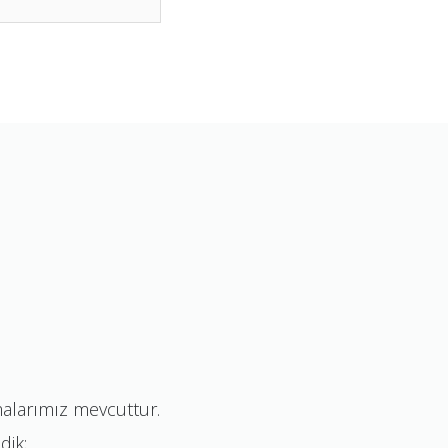
malarımız mevcuttur.
dik;