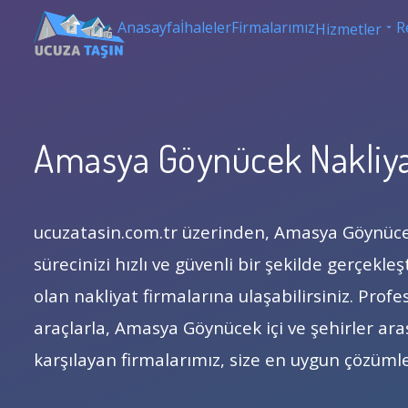
Anasayfa
İhaleler
Firmalarımız
R
Hizmetler
Amasya Göynücek Nakliya
ucuzatasin.com.tr üzerinden, Amasya Göynüc
sürecinizi hızlı ve güvenli bir şekilde gerçekle
olan nakliyat firmalarına ulaşabilirsiniz. Pro
araçlarla, Amasya Göynücek içi ve şehirler arası
karşılayan firmalarımız, size en uygun çözüml