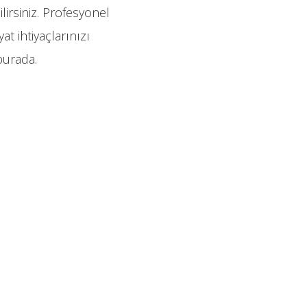
lirsiniz. Profesyonel
t ihtiyaçlarınızı
burada.
.