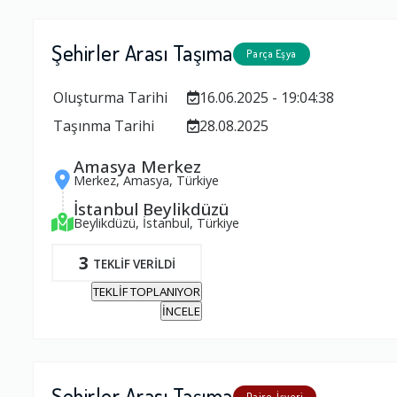
Şehirler Arası Taşıma
Parça Eşya
Oluşturma Tarihi
16.06.2025 - 19:04:38
Taşınma Tarihi
28.08.2025
Amasya Merkez
Merkez, Amasya, Türkiye
İstanbul Beylikdüzü
Beylikdüzü, İstanbul, Türkiye
3
TEKLİF VERİLDİ
TEKLİF TOPLANIYOR
İNCELE
Şehirler Arası Taşıma
Daire, İşyeri