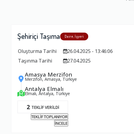
Şehiriçi Taşıma
Daire, İşyeri
Oluşturma Tarihi
26.04.2025 - 13:46:06
Taşınma Tarihi
27.04.2025
Amasya Merzifon
Merzifon, Amasya, Türkiye
Antalya Elmalı
Elmalı, Antalya, Türkiye
2
TEKLİF VERİLDİ
TEKLİF TOPLANIYOR
İNCELE