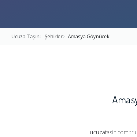
Ucuza Taşın
Şehirler
Amasya Göynücek
Amasy
ucuzatasin.com.tr 