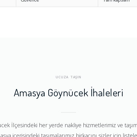
UCUZA TAŞIN
Amasya Göynücek İhaleleri
cek İlçesindeki her yerde nakliye hizmetlerimiz ve taşı
sya içerisindeki taşımalarımız birkaçını sizler için listele