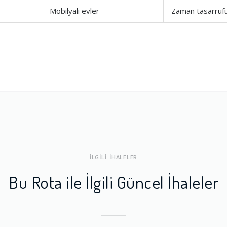
Mobilyalı evler
Zaman tasarruf
ları
1.0
a Dengesi
1.0
İLGİLİ İHALELER
Bu Rota ile İlgili Güncel İhaleler