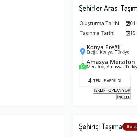
Şehirler Arası Taşı
Oluşturma Tarihi
01.
Taşınma Tarihi
15.
Konya Ereğli
Ereğli, Konya, Türkiye
Amasya Merzifon
Merzifon, Amasya, Türki
4
TEKLİF VERİLDİ
TEKLİF TOPLANIYOR
İNCELE
Şehiriçi Taşıma
Daire,