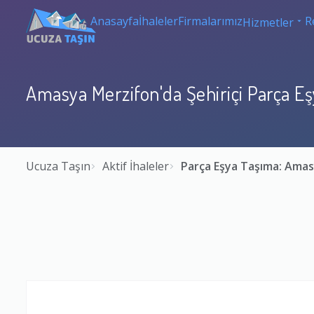
Anasayfa
İhaleler
Firmalarımız
R
Hizmetler
Amasya Merzifon'da Şehiriçi Parça E
Ucuza Taşın
Aktif İhaleler
Parça Eşya Taşıma: Ama