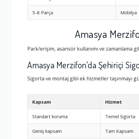
5-8 Parça
Mobilya
Amasya Merzifon
Park/erişim, asansör kullanımı ve zamanlama gib
Amasya Merzifon'da Şehiriçi Sig
Sigorta ve montaj gibi ek hizmetler taşınmayı güv
Ambalajlama 
Kapsam
Hizmet
Firma ile İleti
Standart koruma
Temel Sigorta
Geniş kapsam
Tam Kapsam
Zamanlama