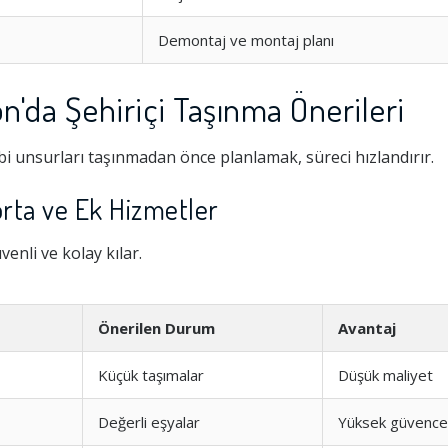
Demontaj ve montaj planı
'da Şehiriçi Taşınma Önerileri
i unsurları taşınmadan önce planlamak, süreci hızlandırır.
orta ve Ek Hizmetler
enli ve kolay kılar.
Hizmeti
1.0
Önerilen Durum
Avantaj
şim
1.0
Küçük taşımalar
Düşük maliyet
Değerli eşyalar
Yüksek güvence
1.0