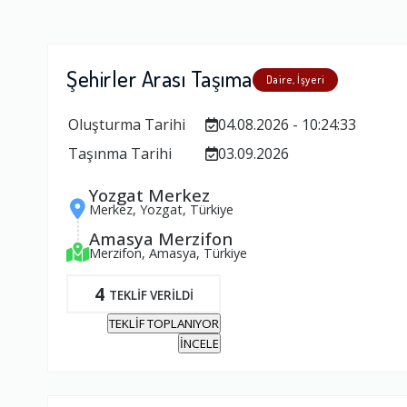
Şehirler Arası Taşıma
Daire, İşyeri
Oluşturma Tarihi
04.08.2026 - 10:24:33
Taşınma Tarihi
03.09.2026
Yozgat Merkez
Merkez, Yozgat, Türkiye
Amasya Merzifon
Merzifon, Amasya, Türkiye
4
TEKLİF VERİLDİ
TEKLİF TOPLANIYOR
İNCELE