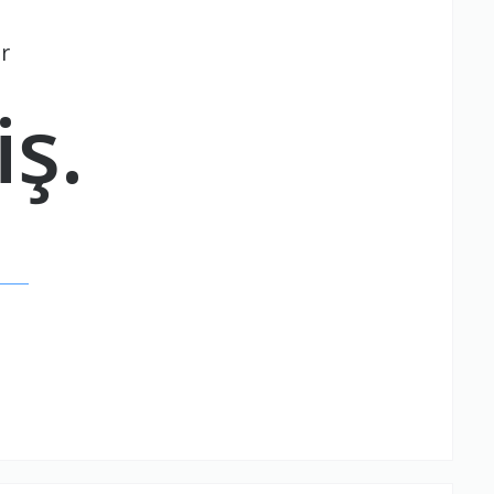
r
iş.
.