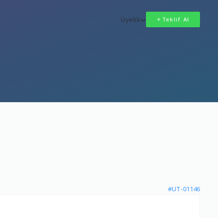
Üyelik
Teklif Al
#UT-01146