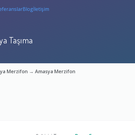
eferanslar
Blog
İletişim
şya Taşıma
sya Merzifon → Amasya Merzifon