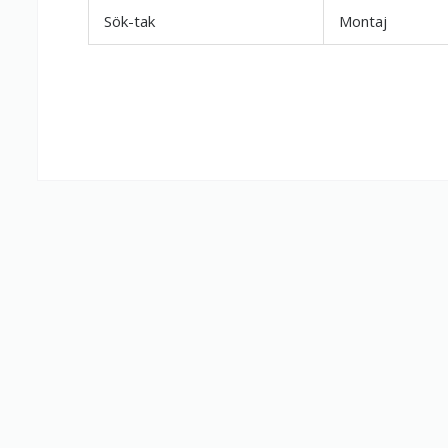
Sök-tak
Montaj
Firma Çalışan
Fiyatlandırm
Yorumunuz