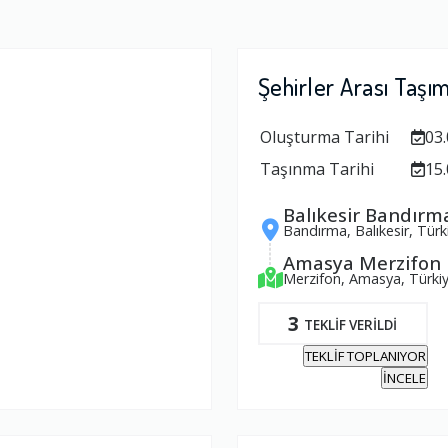
Şehirler Arası Taşı
Oluşturma Tarihi
03.
Taşınma Tarihi
15.
Balıkesir Bandırm
Bandırma, Balıkesir, Türk
Amasya Merzifon
Merzifon, Amasya, Türki
3
TEKLİF VERİLDİ
TEKLİF TOPLANIYOR
İNCELE