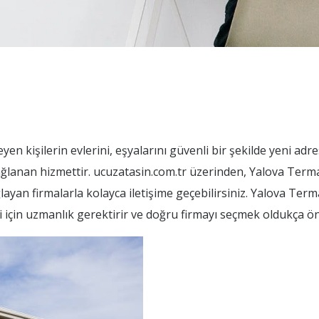
en kişilerin evlerini, eşyalarını güvenli bir şekilde yeni adr
sağlanan hizmettir. ucuzatasin.com.tr üzerinden, Yalova Term
layan firmalarla kolayca iletişime geçebilirsiniz. Yalova Ter
i için uzmanlık gerektirir ve doğru firmayı seçmek oldukça ön