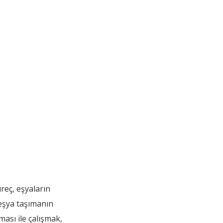
reç, eşyaların
 eşya taşımanın
ması ile çalışmak,