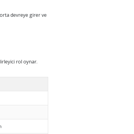
orta devreye girer ve
rleyici rol oynar.
n