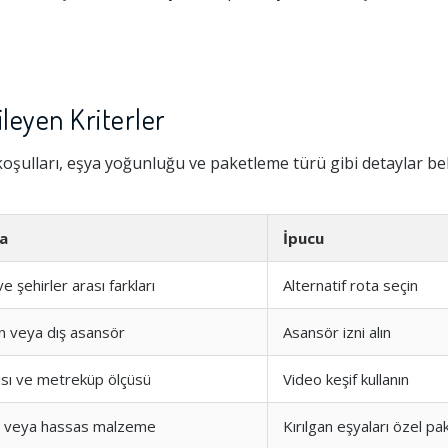
ileyen Kriterler
oşulları, eşya yoğunluğu ve paketleme türü gibi detaylar beli
a
İpucu
 ve şehirler arası farkları
Alternatif rota seçin
 veya dış asansör
Asansör izni alın
sı ve metreküp ölçüsü
Video keşif kullanın
t veya hassas malzeme
Kırılgan eşyaları özel pa