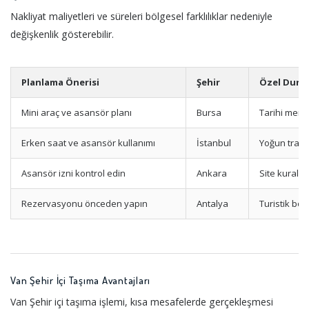
Nakliyat maliyetleri ve süreleri bölgesel farklılıklar nedeniyle
değişkenlik gösterebilir.
Planlama Önerisi
Şehir
Özel Duru
Mini araç ve asansör planı
Bursa
Tarihi merk
Erken saat ve asansör kullanımı
İstanbul
Yoğun trafik,
Asansör izni kontrol edin
Ankara
Site kuralla
Rezervasyonu önceden yapın
Antalya
Turistik böl
Van Şehir İçi Taşıma Avantajları
Van Şehir içi taşıma işlemi, kısa mesafelerde gerçekleşmesi