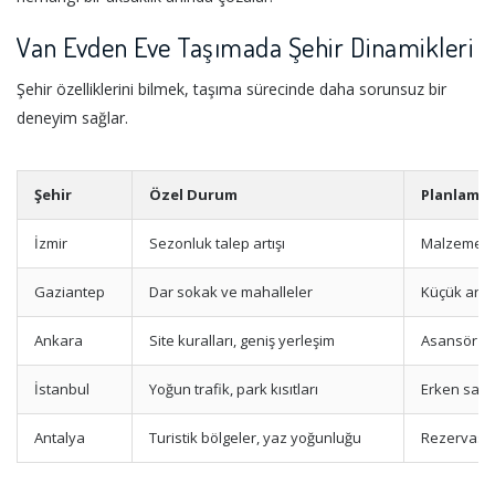
Van Evden Eve Taşımada Şehir Dinamikleri
Şehir özelliklerini bilmek, taşıma sürecinde daha sorunsuz bir
deneyim sağlar.
Şehir
Özel Durum
Planlama 
İzmir
Sezonluk talep artışı
Malzeme ve
Gaziantep
Dar sokak ve mahalleler
Küçük araç
Ankara
Site kuralları, geniş yerleşim
Asansör izn
İstanbul
Yoğun trafik, park kısıtları
Erken saat
Antalya
Turistik bölgeler, yaz yoğunluğu
Rezervasy