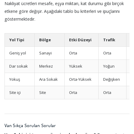
Nakliyat ücretleri mesafe, eşya miktarı, kat durumu gibi birçok
etkene göre değişir. Aşağıdaki tablo bu kriterleri ve ipuçlarını
göstermektedir.
Yol Tipi
Bölge
Etki Düzeyi
Trafik
İ
Geniş yol
Sanayi
Orta
Orta
M
Dar sokak
Merkez
Yüksek
Yoğun
E
Yokuş
Ara Sokak
Orta-Yüksek
Değişken
M
Site içi
Site
Orta
Orta
S
Van Sıkça Sorulan Sorular