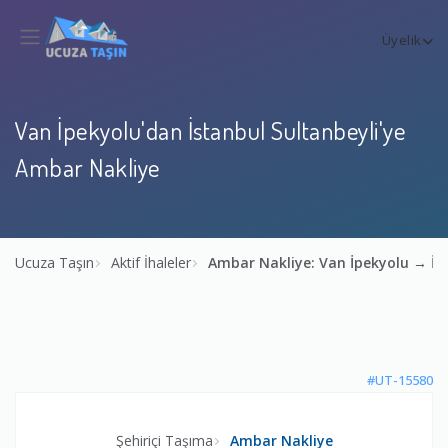
Üyelik
Van İpekyolu'dan İstanbul Sultanbeyli'ye
Ambar Nakliye
Ucuza Taşın
Aktif İhaleler
Ambar Nakliye: Van İpekyolu → İs
#UT-15580
Şehiriçi Taşıma
Ambar Nakliye