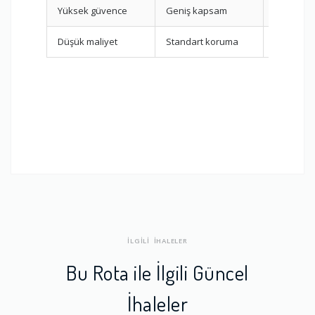
Yüksek güvence
Geniş kapsam
Tam Kap
Düşük maliyet
Standart koruma
Temel Sig
İLGİLİ İHALELER
Bu Rota ile İlgili Güncel
İhaleler