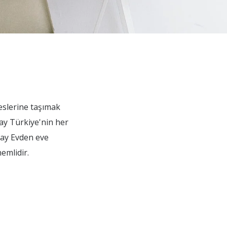
reslerine taşımak
ray Türkiye'nin her
aray Evden eve
emlidir.