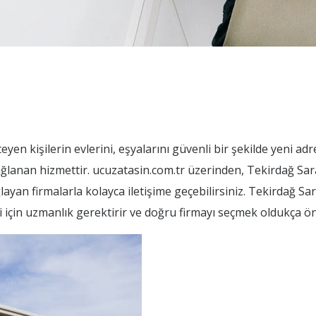
yen kişilerin evlerini, eşyalarını güvenli bir şekilde yeni ad
sağlanan hizmettir. ucuzatasin.com.tr üzerinden, Tekirdağ Sa
layan firmalarla kolayca iletişime geçebilirsiniz. Tekirdağ S
i için uzmanlık gerektirir ve doğru firmayı seçmek oldukça ön