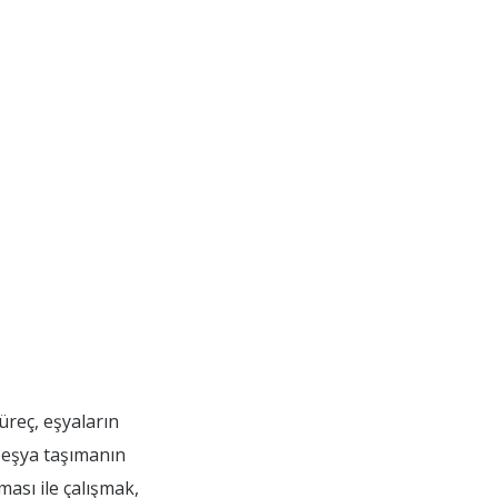
üreç, eşyaların
e eşya taşımanın
ması ile çalışmak,