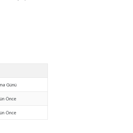
ma Günü
ün Önce
ün Önce