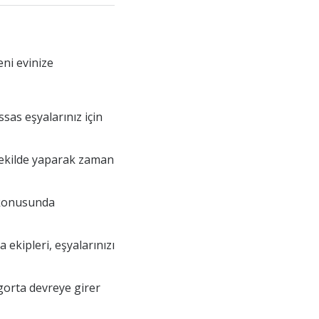
eni evinize
ssas eşyalarınız için
r şekilde yaparak zaman
a konusunda
 ekipleri, eşyalarınızı
gorta devreye girer