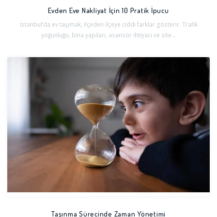
Evden Eve Nakliyat İçin 10 Pratik İpucu
İstanbul’da ev taşımak, ilçeden ilçeye ciddi farklar gösterir. Trafik
yoğunluğu, bina yapıları, asansör ihtiyacı ve site...
Taşınma Sürecinde Zaman Yönetimi