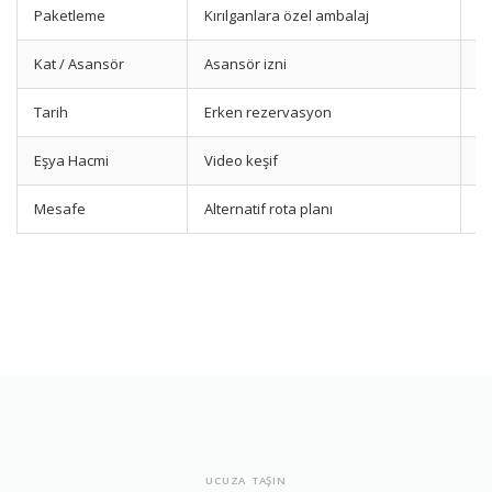
Paketleme
Kırılganlara özel ambalaj
St
Kat / Asansör
Asansör izni
Bi
Tarih
Erken rezervasyon
Ha
Eşya Hacmi
Video keşif
m³
Mesafe
Alternatif rota planı
Şe
UCUZA TAŞIN