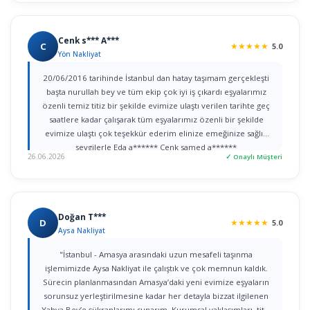
Cenk s*** A***
C
★
★
★
★
★
5.0
Yön Nakliyat
20/06/2016 tarihinde İstanbul dan hatay taşımam gerçekleşti
başta nurullah bey ve tüm ekip çok iyi iş çıkardı eşyalarımız
özenli temiz titiz bir şekilde evimize ulaştı verilen tarihte geç
saatlere kadar çalışarak tüm eşyalarımız özenli bir şekilde
evimize ulaştı çok teşekkür ederim elinize emeğinize sağlık
sevgilerle Eda a****** Cenk samed a******
26.06.2026
✓ Onaylı Müşteri
Doğan T***
D
★
★
★
★
★
5.0
Aysa Nakliyat
"İstanbul - Amasya arasındaki uzun mesafeli taşınma
işlemimizde Aysa Nakliyat ile çalıştık ve çok memnun kaldık.
Sürecin planlanmasından Amasya’daki yeni evimize eşyaların
sorunsuz yerleştirilmesine kadar her detayla bizzat ilgilenen
Yahya Bey’e şükranlarımı sunarım. Kurumsal yaklaşımları, titiz