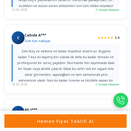
işçilikleri ve güven veren iletişimleri için tüm ekibe teşekkür
22.06.2026
✓ Onaylı Müşteri
ederim."
Cahide A***
C
★
★
★
★
★
5.0
Türk han nakliyat
Zeki Bey ve ekibine ne kadar teşekkür etsem az. Bugüne
kadar 7 kez ev taşımış biri olarak ilk defa bu kadar stressiz ve
profesyonel bir süreç yaşadım. Normalde her taşınmada illaki
bir hasar veya aksilik çıkardı; fakat bu sefer tek bir eşyam bile
zarar görmeden, sapasağlam ve tam zamanında yeni
adresimize ulaştı. İşini bu kadar özenle ve titizlikle yapan bir
18.06.2026
✓ Onaylı Müşteri
firmaya rastlamak gerçekten büyük şans. Herkese gönül
rahatlığıyla tavsiye ederim!
Ali t***
A
★
★
★
★
★
5.0
Yön Nakliyat
Hemen Fiyat Teklifi Al
Nurullah bey ile ilk iletişime geçtiğim dakikadan itibaren, ilgi