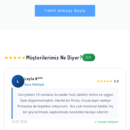
Teklif Almaya Başla
Müşterilerimiz Ne Diyor?
★★★★★
5/5
Leyla B***
L
★
★
★
★
★
5.0
Aysa Nakliyat
Gerçekten 10 numara, bu kadar hızlı, kaliteli, temiz ve uygun
fiyat düşünmemiştim. Harika bir firma. Ucuza taşın nakliye
firmasına da teşekkür ediyorum . Biz çok memnun kaldık, hiç
bir şey kırılmadı, kaybolmadı, kesinlikle tavsiye ederim
19.07.2026
✓ Onaylı Müşteri