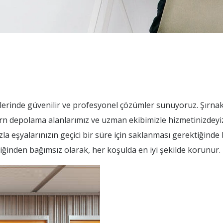
lerinde güvenilir ve profesyonel çözümler sunuyoruz. Şırna
rn depolama alanlarımız ve uzman ekibimizle hizmetinizdeyi
a eşyalarınızın geçici bir süre için saklanması gerektiğinde b
rliğinden bağımsız olarak, her koşulda en iyi şekilde korunur.