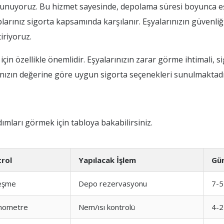
i sunuyoruz. Bu hizmet sayesinde, depolama süresi boyunca e
ınız sigorta kapsamında karşılanır. Eşyalarınızın güvenliği b
iriyoruz.
için özellikle önemlidir. Eşyalarınızın zarar görme ihtimali,
ınızın değerine göre uygun sigorta seçenekleri sunulmaktadı
ı
mları görmek için tabloya bakabilirsiniz.
rol
Yapılacak İşlem
Gü
eşme
Depo rezervasyonu
7-5
mometre
Nem/ısı kontrolü
4-2