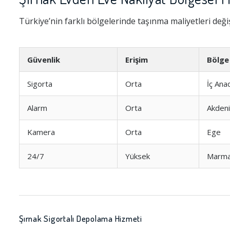
Türkiye’nin farklı bölgelerinde taşınma maliyetleri değiş
Güvenlik
Erişim
Bölge
Sigorta
Orta
İç Ana
Alarm
Orta
Akden
Kamera
Orta
Ege
24/7
Yüksek
Marma
Şırnak Sigortalı Depolama Hizmeti