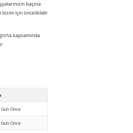
şyalarınızın başına
izim için önceliklidir
 sigorta kapsamında
r.
n
 Gün Önce
 Gün Önce