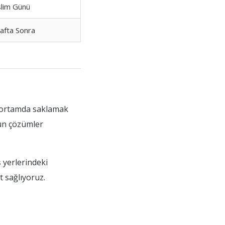
lim Günü
afta Sonra
ir ortamda saklamak
gun çözümler
ş yerlerindeki
t sağlıyoruz.