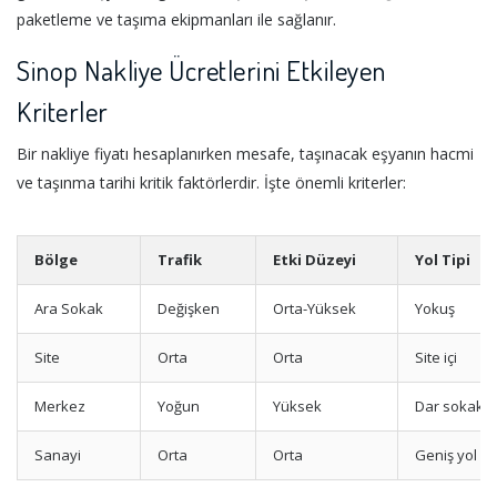
paketleme ve taşıma ekipmanları ile sağlanır.
Sinop Nakliye Ücretlerini Etkileyen
Kriterler
Bir nakliye fiyatı hesaplanırken mesafe, taşınacak eşyanın hacmi
ve taşınma tarihi kritik faktörlerdir. İşte önemli kriterler:
Bölge
Trafik
Etki Düzeyi
Yol Tipi
Ara Sokak
Değişken
Orta-Yüksek
Yokuş
Site
Orta
Orta
Site içi
Merkez
Yoğun
Yüksek
Dar sokak
Sanayi
Orta
Orta
Geniş yol