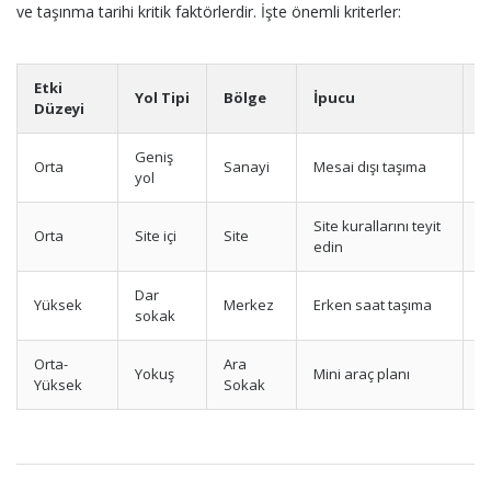
ve taşınma tarihi kritik faktörlerdir. İşte önemli kriterler:
Etki
P
Yol Tipi
Bölge
İpucu
Düzeyi
D
Geniş
Orta
Sanayi
Mesai dışı taşıma
U
yol
Site kurallarını teyit
Orta
Site içi
Site
O
edin
Dar
Yüksek
Merkez
Erken saat taşıma
Kı
sokak
Orta-
Ara
Yokuş
Mini araç planı
Kı
Yüksek
Sokak