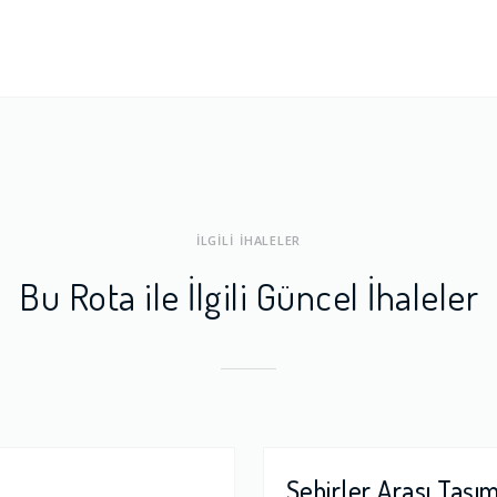
ları
1.0
a Dengesi
1.0
İLGİLİ İHALELER
Bu Rota ile İlgili Güncel İhaleler
Şehirler Arası Taşı