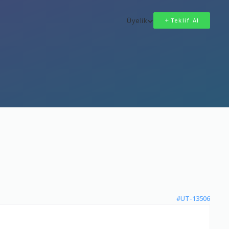
Üyelik
Teklif Al
#UT-13506