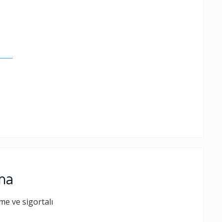
.
ıma
me ve sigortalı