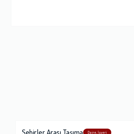
Firma Çalışan
Fiyatlandırm
Yorumunuz
Şehirler Arası Taşıma
Daire, İşyeri