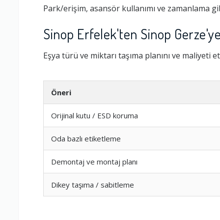
Park/erişim, asansör kullanımı ve zamanlama gib
Sinop Erfelek'ten Sinop Gerze'y
Eşya türü ve miktarı taşıma planını ve maliyeti et
Öneri
Orijinal kutu / ESD koruma
Oda bazlı etiketleme
Ambalajlama 
Demontaj ve montaj planı
Firma ile İleti
Dikey taşıma / sabitleme
Zamanlama