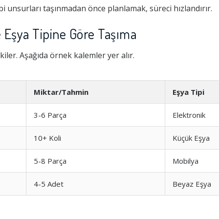
i unsurları taşınmadan önce planlamak, süreci hızlandırır.
e Eşya Tipine Göre Taşıma
kiler. Aşağıda örnek kalemler yer alır.
Miktar/Tahmin
Eşya Tipi
3-6 Parça
Elektronik
10+ Koli
Küçük Eşya
Hizmeti
1.0
5-8 Parça
Mobilya
şim
1.0
4-5 Adet
Beyaz Eşya
1.0