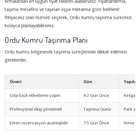
firmalardan en uygun fiyat teklifini alabilirsiniz. Fiyatlandırma,
taşıma mesafesi ve taşınan eşya miktarına göre belirlenir.
İhtiyacınız olan hizmeti seçerek, Ordu Kumru taşınma sürecinizi
kolayca planlayabilirsiniz.
Ordu Kumru Taşınma Planı
Ordu Kumru bölgesinde taşınma süreçlerinde dikkat edilmesi
gerekenler.
Öneri
Gün
Yapılac
Oda bazlı etiketleme yapın
4-2 Gün Önce
Kırılgan
Profesyonel ekip yönetmeli
Taşınma Günü
Park ala
Erken rezervasyon avantajlıdır
7-5 Gün Önce
Firma ve