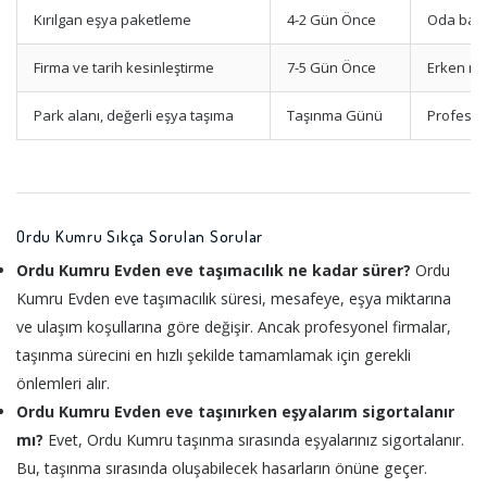
Kırılgan eşya paketleme
4-2 Gün Önce
Oda bazl
Firma ve tarih kesinleştirme
7-5 Gün Önce
Erken re
Park alanı, değerli eşya taşıma
Taşınma Günü
Profesyo
Ordu Kumru Sıkça Sorulan Sorular
Ordu Kumru Evden eve taşımacılık ne kadar sürer?
Ordu
Kumru Evden eve taşımacılık süresi, mesafeye, eşya miktarına
ve ulaşım koşullarına göre değişir. Ancak profesyonel firmalar,
taşınma sürecini en hızlı şekilde tamamlamak için gerekli
önlemleri alır.
Ordu Kumru Evden eve taşınırken eşyalarım sigortalanır
mı?
Evet, Ordu Kumru taşınma sırasında eşyalarınız sigortalanır.
Bu, taşınma sırasında oluşabilecek hasarların önüne geçer.