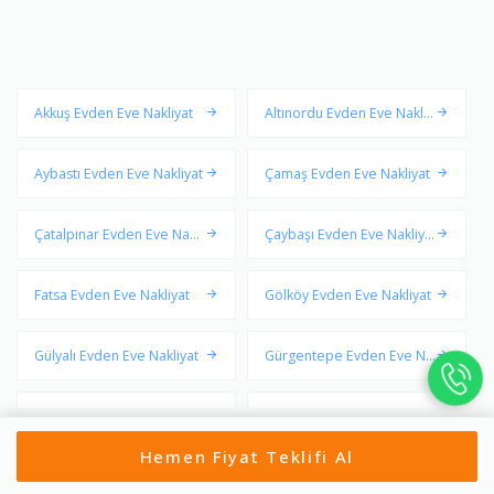
Akkuş Evden Eve Nakliyat
Altınordu Evden Eve Nakliy
at
Aybastı Evden Eve Nakliyat
Çamaş Evden Eve Nakliyat
Çatalpınar Evden Eve Nakli
Çaybaşı Evden Eve Nakliya
yat
t
Fatsa Evden Eve Nakliyat
Gölköy Evden Eve Nakliyat
Gülyalı Evden Eve Nakliyat
Gürgentepe Evden Eve Na
kliyat
İkizce Evden Eve Nakliyat
Kabadüz Evden Eve Nakliy
at
Hemen Fiyat Teklifi Al
Kabataş Evden Eve Nakliya
Korgan Evden Eve Nakliyat