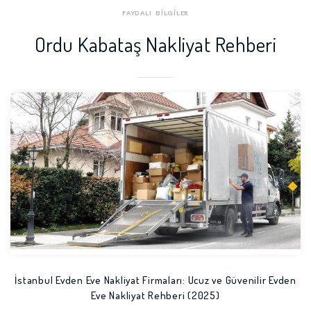
Perşembe Nakliyat Firmala
Ulubey Nakliyat Firmaları
FAYDALI BİLGİLER
rı
Ordu Kabataş Nakliyat Rehberi
Ünye Nakliyat Firmaları
İstanbul Evden Eve Nakliyat Firmaları: Ucuz ve Güvenilir Evden
Eve Nakliyat Rehberi (2025)