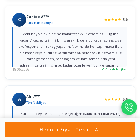
Cahide A***
C
★
★
★
★
★
5.0
Türk han nakliyat
Zeki Bey ve ekibine ne kadar teşekkür etsem az. Bugüne
kadar 7 kez ev taşımış biri olarak ilk defa bu kadar stressiz ve
profesyonel bir süreç yaşadım. Normalde her taşınmada illaki
bir hasar veya aksilik çıkardı; fakat bu sefer tek bir eşyam bile
zarar görmeden, sapasağlam ve tam zamanında yeni
adresimize ulaştı. İşini bu kadar özenle ve titizlikle yapan bir
18.06.2026
✓ Onaylı Müşteri
firmaya rastlamak gerçekten büyük şans. Herkese gönül
rahatlığıyla tavsiye ederim!
Ali t***
A
★
★
★
★
★
5.0
Yön Nakliyat
Nurullah bey ile ilk iletişime geçtiğim dakikadan itibaren, ilgi
ve alâka dan dolayı kendilerine teşekkür ediyorum. bir taşıma
değil iki taşımayı aynı gün içerisinde yaptım ikisini de özenle
Hemen Fiyat Teklifi Al
yaptılar çok teşekkür ediyorum herkese tavsiye ediyorum
Gönül rahatlığıyla