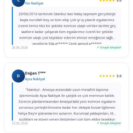
C
★
★
★
★
★
5.0
Yön Nakliyat
20/06/2016 tarihinde İstanbul dan hatay taşımam gerçekleşti
başta nurullah bey ve tüm ekip çok iyi iş çıkardı eşyalarımız
özenli temiz titiz bir şekilde evimize ulaştı verilen tarihte geç
saatlere kadar çalışarak tüm eşyalarımız özenli bir şekilde
evimize ulaştı çok teşekkür ederim elinize emeğinize sağlık
sevgilerle Eda a****** Cenk samed a******
26.06.2026
✓ Onaylı Müşteri
Doğan T***
D
★
★
★
★
★
5.0
Aysa Nakliyat
"İstanbul - Amasya arasındaki uzun mesafeli taşınma
işlemimizde Aysa Nakliyat ile çalıştık ve çok memnun kaldık.
Sürecin planlanmasından Amasya’daki yeni evimize eşyaların
sorunsuz yerleştirilmesine kadar her detayla bizzat ilgilenen
Yahya Bey’e şükranlarımı sunarım. Kurumsal yaklaşımları, titiz
işçilikleri ve güven veren iletişimleri için tüm ekibe teşekkür
22.06.2026
✓ Onaylı Müşteri
ederim."