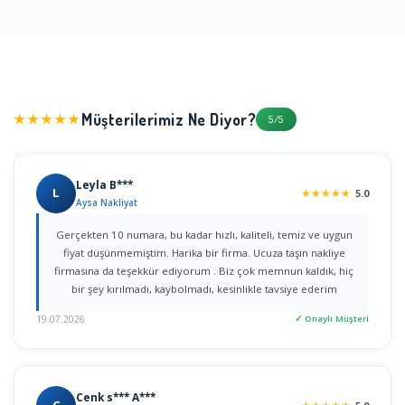
Müşterilerimiz Ne Diyor?
★★★★★
5/5
Leyla B***
L
★
★
★
★
★
5.0
Aysa Nakliyat
Gerçekten 10 numara, bu kadar hızlı, kaliteli, temiz ve uygun
fiyat düşünmemiştim. Harika bir firma. Ucuza taşın nakliye
firmasına da teşekkür ediyorum . Biz çok memnun kaldık, hiç
bir şey kırılmadı, kaybolmadı, kesinlikle tavsiye ederim
19.07.2026
✓ Onaylı Müşteri
Cenk s*** A***