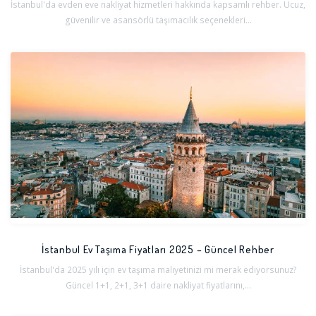
İstanbul'da evden eve nakliyat hizmetleri hakkında kapsamlı rehber. Ucuz,
güvenilir ve asansörlü taşımacılık seçenekleri...
İstanbul Ev Taşıma Fiyatları 2025 – Güncel Rehber
İstanbul'da 2025 yılı için ev taşıma maliyetinizi mi merak ediyorsunuz?
Güncel 1+1, 2+1, 3+1 daire nakliyat fiyatlarını,...