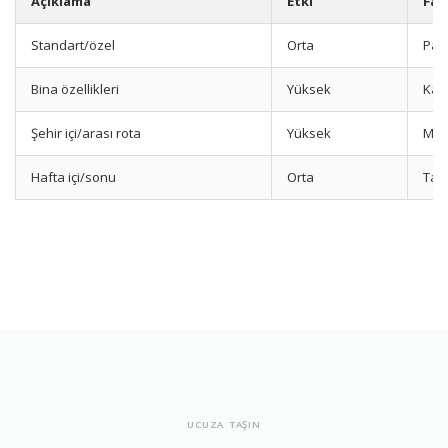
Açıklama
Etki
Fak
Standart/özel
Orta
Pak
Bina özellikleri
Yüksek
Kat
Şehir içi/arası rota
Yüksek
Mes
Hafta içi/sonu
Orta
Tari
UCUZA TAŞIN