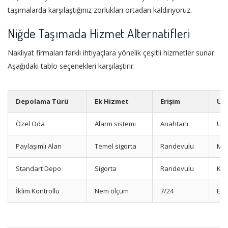
taşımalarda karşılaştığınız zorlukları ortadan kaldırıyoruz.
Niğde Taşımada Hizmet Alternatifleri
Nakliyat firmaları farklı ihtiyaçlara yönelik çeşitli hizmetler sunar.
Aşağıdaki tablo seçenekleri karşılaştırır.
Depolama Türü
Ek Hizmet
Erişim
Uy
Özel Oda
Alarm sistemi
Anahtarlı
Uzu
Paylaşımlı Alan
Temel sigorta
Randevulu
Mev
Standart Depo
Sigorta
Randevulu
Kıs
İklim Kontrollü
Nem ölçüm
7/24
Ele