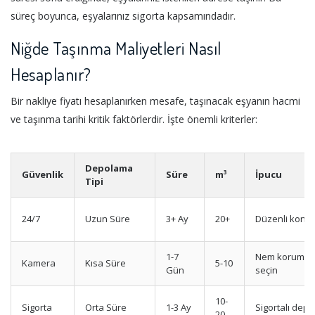
süreç boyunca, eşyalarınız sigorta kapsamındadır.
Niğde Taşınma Maliyetleri Nasıl
Hesaplanır?
Bir nakliye fiyatı hesaplanırken mesafe, taşınacak eşyanın hacmi
ve taşınma tarihi kritik faktörlerdir. İşte önemli kriterler:
Depolama
Güvenlik
Süre
m³
İpucu
Tipi
24/7
Uzun Süre
3+ Ay
20+
Düzenli kontro
1-7
Nem korumalı
Kamera
Kısa Süre
5-10
Gün
seçin
10-
Sigorta
Orta Süre
1-3 Ay
Sigortalı dep
20