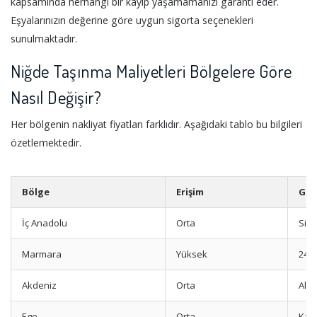
kapsamında herhangi bir kayıp yaşamamanızı garanti eder.
Eşyalarınızın değerine göre uygun sigorta seçenekleri
sunulmaktadır.
Niğde Taşınma Maliyetleri Bölgelere Göre
Nasıl Değişir?
Her bölgenin nakliyat fiyatları farklıdır. Aşağıdaki tablo bu bilgileri
özetlemektedir.
Bölge
Erişim
Güv
İç Anadolu
Orta
Sigo
Marmara
Yüksek
24/7
Akdeniz
Orta
Ala
Ege
Orta
Kam