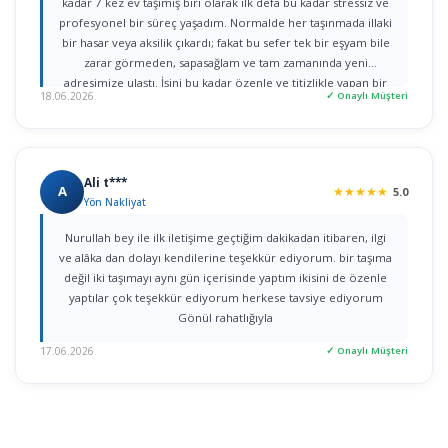
kadar 7 kez ev taşımış biri olarak ilk defa bu kadar stressiz ve
profesyonel bir süreç yaşadım. Normalde her taşınmada illaki
bir hasar veya aksilik çıkardı; fakat bu sefer tek bir eşyam bile
zarar görmeden, sapasağlam ve tam zamanında yeni
adresimize ulaştı. İşini bu kadar özenle ve titizlikle yapan bir
18.06.2026
✓ Onaylı Müşteri
firmaya rastlamak gerçekten büyük şans. Herkese gönül
rahatlığıyla tavsiye ederim!
Ali t***
A
★
★
★
★
★
5.0
Yön Nakliyat
Nurullah bey ile ilk iletişime geçtiğim dakikadan itibaren, ilgi
ve alâka dan dolayı kendilerine teşekkür ediyorum. bir taşıma
değil iki taşımayı aynı gün içerisinde yaptım ikisini de özenle
yaptılar çok teşekkür ediyorum herkese tavsiye ediyorum
Gönül rahatlığıyla
17.06.2026
✓ Onaylı Müşteri