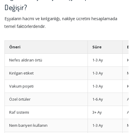
Değişir?
Eşyaların hacmi ve kırılganlığı, nakliye ücretini hesaplamada
temel faktörlerdendir.
Öneri
Süre
Eşy
Nefes aldıran örtü
1-3 Ay
Kol
Kırılgan etiket
1-3 Ay
Mut
Vakum poşeti
1-3 Ay
Kıy
Özel örtüler
1-6 Ay
Ant
Raf sistemi
3+ Ay
Arş
Nem bariyeri kullanın
1-3 Ay
Mo