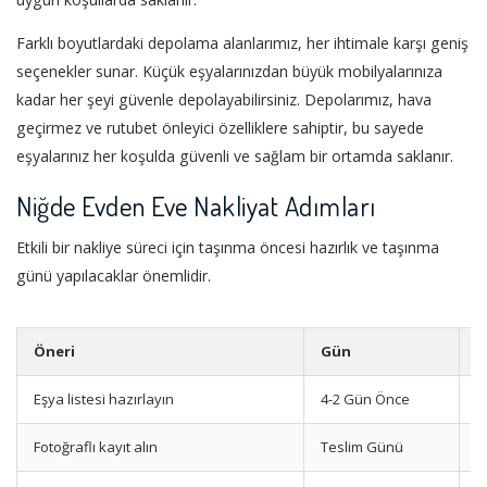
Farklı boyutlardaki depolama alanlarımız, her ihtimale karşı geniş
seçenekler sunar. Küçük eşyalarınızdan büyük mobilyalarınıza
kadar her şeyi güvenle depolayabilirsiniz. Depolarımız, hava
geçirmez ve rutubet önleyici özelliklere sahiptir, bu sayede
eşyalarınız her koşulda güvenli ve sağlam bir ortamda saklanır.
Niğde Evden Eve Nakliyat Adımları
Etkili bir nakliye süreci için taşınma öncesi hazırlık ve taşınma
günü yapılacaklar önemlidir.
Öneri
Gün
Y
Eşya listesi hazırlayın
4-2 Gün Önce
N
Fotoğraflı kayıt alın
Teslim Günü
D