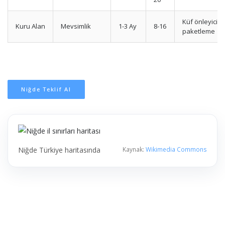
Küf önleyici
Kuru Alan
Mevsimlik
1-3 Ay
8-16
paketleme
Niğde Teklif Al
Niğde Türkiye haritasında
Kaynak:
Wikimedia Commons