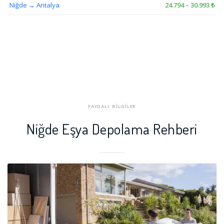
Niğde → Antalya
24.794 – 30.993 ₺
FAYDALI BİLGİLER
Niğde Eşya Depolama Rehberi