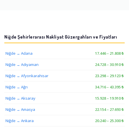
Niğde Şehirlerarası Nakliyat Güzergahları ve Fiyatları
Niğde → Adana
17.446 – 21.808 ₺
Niğde → Adıyaman
24.728 – 30.910 ₺
Niğde → Afyonkarahisar
23.298 – 29.123 ₺
Niğde → Ağrı
34.716 – 43.395 ₺
Niğde → Aksaray
15.928 – 19.910 ₺
Niğde → Amasya
22.154 – 27.693 ₺
Niğde → Ankara
20.240 – 25.300 ₺