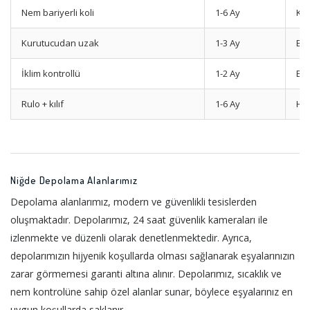
Nem bariyerli koli
1-6 Ay
Kit
Kurutucudan uzak
1-3 Ay
Be
İklim kontrollü
1-2 Ay
Ele
Rulo + kılıf
1-6 Ay
Hal
Niğde Depolama Alanlarımız
Depolama alanlarımız, modern ve güvenlikli tesislerden
oluşmaktadır. Depolarımız, 24 saat güvenlik kameraları ile
izlenmekte ve düzenli olarak denetlenmektedir. Ayrıca,
depolarımızın hijyenik koşullarda olması sağlanarak eşyalarınızın
zarar görmemesi garanti altına alınır. Depolarımız, sıcaklık ve
nem kontrolüne sahip özel alanlar sunar, böylece eşyalarınız en
uygun koşullarda saklanır.