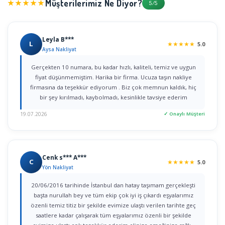
Müşterilerimiz Ne Diyor?
★★★★★
5/5
Leyla B***
L
★
★
★
★
★
5.0
Aysa Nakliyat
Gerçekten 10 numara, bu kadar hızlı, kaliteli, temiz ve uygun
fiyat düşünmemiştim. Harika bir firma. Ucuza taşın nakliye
firmasına da teşekkür ediyorum . Biz çok memnun kaldık, hiç
bir şey kırılmadı, kaybolmadı, kesinlikle tavsiye ederim
19.07.2026
✓ Onaylı Müşteri
Cenk s*** A***
C
★
★
★
★
★
5.0
Yön Nakliyat
20/06/2016 tarihinde İstanbul dan hatay taşımam gerçekleşti
başta nurullah bey ve tüm ekip çok iyi iş çıkardı eşyalarımız
özenli temiz titiz bir şekilde evimize ulaştı verilen tarihte geç
saatlere kadar çalışarak tüm eşyalarımız özenli bir şekilde