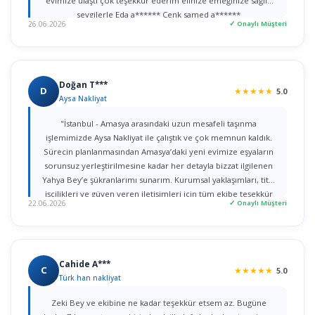
evimize ulaştı çok teşekkür ederim elinize emeğinize sağlık
sevgilerle Eda a****** Cenk samed a******
26.06.2026
✓ Onaylı Müşteri
Doğan T***
D
★
★
★
★
★
5.0
Aysa Nakliyat
"İstanbul - Amasya arasındaki uzun mesafeli taşınma
işlemimizde Aysa Nakliyat ile çalıştık ve çok memnun kaldık.
Sürecin planlanmasından Amasya’daki yeni evimize eşyaların
sorunsuz yerleştirilmesine kadar her detayla bizzat ilgilenen
Yahya Bey’e şükranlarımı sunarım. Kurumsal yaklaşımları, titiz
işçilikleri ve güven veren iletişimleri için tüm ekibe teşekkür
22.06.2026
✓ Onaylı Müşteri
ederim."
Cahide A***
C
★
★
★
★
★
5.0
Türk han nakliyat
Zeki Bey ve ekibine ne kadar teşekkür etsem az. Bugüne