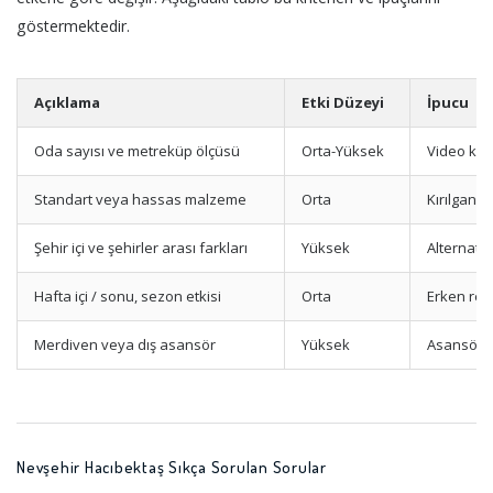
göstermektedir.
Açıklama
Etki Düzeyi
İpucu
Oda sayısı ve metreküp ölçüsü
Orta-Yüksek
Video keşi
Standart veya hassas malzeme
Orta
Kırılgan e
Şehir içi ve şehirler arası farkları
Yüksek
Alternatif
Hafta içi / sonu, sezon etkisi
Orta
Erken rez
Merdiven veya dış asansör
Yüksek
Asansör iz
Nevşehir Hacıbektaş Sıkça Sorulan Sorular