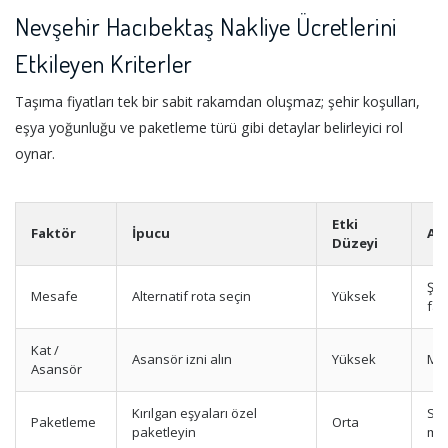
Nevşehir Hacıbektaş Nakliye Ücretlerini
Etkileyen Kriterler
Taşıma fiyatları tek bir sabit rakamdan oluşmaz; şehir koşulları,
eşya yoğunluğu ve paketleme türü gibi detaylar belirleyici rol
oynar.
Etki
Faktör
İpucu
Aç
Düzeyi
Şeh
Mesafe
Alternatif rota seçin
Yüksek
far
Kat /
Asansör izni alın
Yüksek
Mer
Asansör
Kırılgan eşyaları özel
Sta
Paketleme
Orta
paketleyin
ma