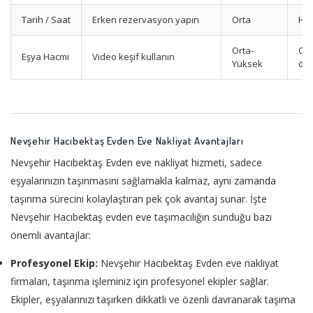
Tarih / Saat
Erken rezervasyon yapın
Orta
Haf
Orta-
Oda
Eşya Hacmi
Video keşif kullanın
Yüksek
ölç
Nevşehir Hacıbektaş Evden Eve Nakliyat Avantajları
Nevşehir Hacıbektaş Evden eve nakliyat hizmeti, sadece
eşyalarınızın taşınmasını sağlamakla kalmaz, aynı zamanda
taşınma sürecini kolaylaştıran pek çok avantaj sunar. İşte
Nevşehir Hacıbektaş evden eve taşımacılığın sunduğu bazı
önemli avantajlar:
Profesyonel Ekip:
Nevşehir Hacıbektaş Evden eve nakliyat
firmaları, taşınma işleminiz için profesyonel ekipler sağlar.
Ekipler, eşyalarınızı taşırken dikkatli ve özenli davranarak taşıma