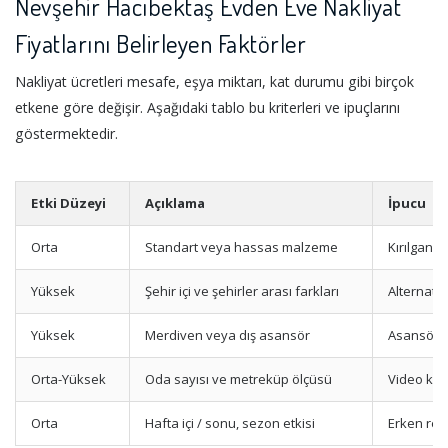
Nevşehir Hacıbektaş Evden Eve Nakliyat
Fiyatlarını Belirleyen Faktörler
Nakliyat ücretleri mesafe, eşya miktarı, kat durumu gibi birçok
etkene göre değişir. Aşağıdaki tablo bu kriterleri ve ipuçlarını
göstermektedir.
Etki Düzeyi
Açıklama
İpucu
Orta
Standart veya hassas malzeme
Kırılgan e
Yüksek
Şehir içi ve şehirler arası farkları
Alternatif
Yüksek
Merdiven veya dış asansör
Asansör iz
Orta-Yüksek
Oda sayısı ve metreküp ölçüsü
Video keşi
Orta
Hafta içi / sonu, sezon etkisi
Erken rez