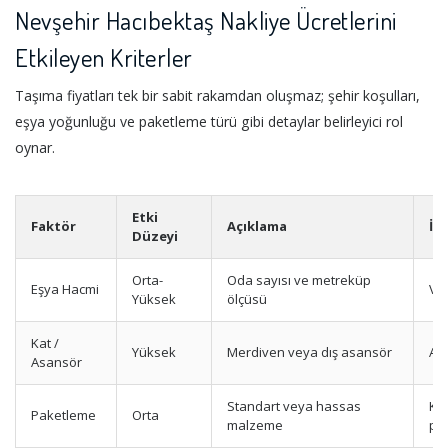
Nevşehir Hacıbektaş Nakliye Ücretlerini
Etkileyen Kriterler
Taşıma fiyatları tek bir sabit rakamdan oluşmaz; şehir koşulları,
eşya yoğunluğu ve paketleme türü gibi detaylar belirleyici rol
oynar.
Etki
Faktör
Açıklama
İp
Düzeyi
Orta-
Oda sayısı ve metreküp
Eşya Hacmi
Vid
Yüksek
ölçüsü
Kat /
Yüksek
Merdiven veya dış asansör
Asa
Asansör
Standart veya hassas
Kır
Paketleme
Orta
malzeme
pa