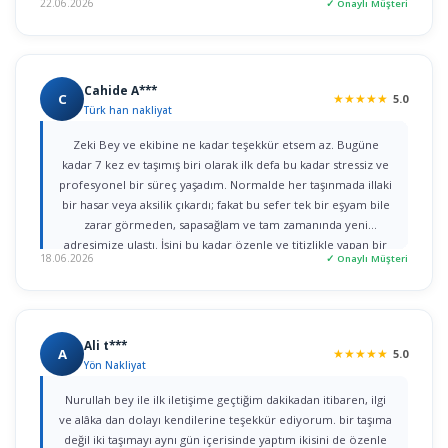
22.06.2026
✓ Onaylı Müşteri
ederim."
Cahide A***
C
★
★
★
★
★
5.0
Türk han nakliyat
Zeki Bey ve ekibine ne kadar teşekkür etsem az. Bugüne
kadar 7 kez ev taşımış biri olarak ilk defa bu kadar stressiz ve
profesyonel bir süreç yaşadım. Normalde her taşınmada illaki
bir hasar veya aksilik çıkardı; fakat bu sefer tek bir eşyam bile
zarar görmeden, sapasağlam ve tam zamanında yeni
adresimize ulaştı. İşini bu kadar özenle ve titizlikle yapan bir
18.06.2026
✓ Onaylı Müşteri
firmaya rastlamak gerçekten büyük şans. Herkese gönül
rahatlığıyla tavsiye ederim!
Ali t***
A
★
★
★
★
★
5.0
Yön Nakliyat
Nurullah bey ile ilk iletişime geçtiğim dakikadan itibaren, ilgi
ve alâka dan dolayı kendilerine teşekkür ediyorum. bir taşıma
değil iki taşımayı aynı gün içerisinde yaptım ikisini de özenle