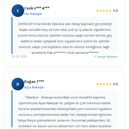
Cenk s*** A***
C
★
★
★
★
★
5.0
Yön Nakliyat
20/06/2016 tarihinde İstanbul dan hatay taşımam gerçekleşti
başta nurullah bey ve tüm ekip çok iyi iş çıkardı eşyalarımız
özenli temiz titiz bir şekilde evimize ulaştı verilen tarihte geç
saatlere kadar çalışarak tüm eşyalarımız özenli bir şekilde
evimize ulaştı çok teşekkür ederim elinize emeğinize sağlık
sevgilerle Eda a****** Cenk samed a******
26.06.2026
✓ Onaylı Müşteri
Doğan T***
D
★
★
★
★
★
5.0
Aysa Nakliyat
"İstanbul - Amasya arasındaki uzun mesafeli taşınma
işlemimizde Aysa Nakliyat ile çalıştık ve çok memnun kaldık.
Sürecin planlanmasından Amasya’daki yeni evimize eşyaların
sorunsuz yerleştirilmesine kadar her detayla bizzat ilgilenen
Yahya Bey’e şükranlarımı sunarım. Kurumsal yaklaşımları, titiz
işçilikleri ve güven veren iletişimleri için tüm ekibe teşekkür