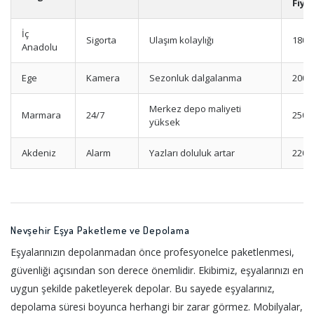
Fiyat
İç
Sigorta
Ulaşım kolaylığı
1800
Anadolu
Ege
Kamera
Sezonluk dalgalanma
2000
Merkez depo maliyeti
Marmara
24/7
2500
yüksek
Akdeniz
Alarm
Yazları doluluk artar
2200
Nevşehir Eşya Paketleme ve Depolama
Eşyalarınızın depolanmadan önce profesyonelce paketlenmesi,
güvenliği açısından son derece önemlidir. Ekibimiz, eşyalarınızı en
uygun şekilde paketleyerek depolar. Bu sayede eşyalarınız,
depolama süresi boyunca herhangi bir zarar görmez. Mobilyalar,