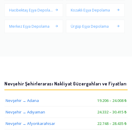
Hacıbektaş Eşya Depolam
Kozaklı Eşya Depolama
a
Merkez Eşya Depolama
Ürgüp Eşya Depolama
Nevşehir Şehirlerarası Nakliyat Güzergahları ve Fiyatları
Nevşehir → Adana
19.206 – 24.008 ₺
Nevşehir → Adıyaman
24.332 – 30.415 ₺
Nevşehir → Afyonkarahisar
22.748 – 28.435 ₺