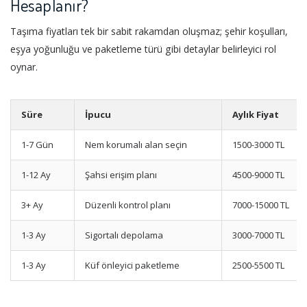
Hesaplanır?
Taşıma fiyatları tek bir sabit rakamdan oluşmaz; şehir koşulları,
eşya yoğunluğu ve paketleme türü gibi detaylar belirleyici rol
oynar.
Süre
İpucu
Aylık Fiyat
1-7 Gün
Nem korumalı alan seçin
1500-3000 TL
1-12 Ay
Şahsi erişim planı
4500-9000 TL
3+ Ay
Düzenli kontrol planı
7000-15000 TL
1-3 Ay
Sigortalı depolama
3000-7000 TL
1-3 Ay
Küf önleyici paketleme
2500-5500 TL