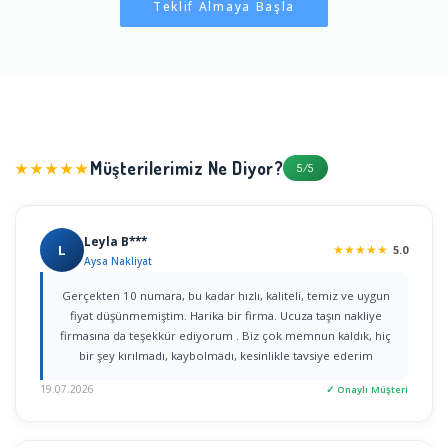
Teklif Almaya Başla
Müşterilerimiz Ne Diyor?
★★★★★
5/5
Leyla B***
L
★
★
★
★
★
5.0
Aysa Nakliyat
Gerçekten 10 numara, bu kadar hızlı, kaliteli, temiz ve uygun
fiyat düşünmemiştim. Harika bir firma. Ucuza taşın nakliye
firmasına da teşekkür ediyorum . Biz çok memnun kaldık, hiç
bir şey kırılmadı, kaybolmadı, kesinlikle tavsiye ederim
19.07.2026
✓ Onaylı Müşteri