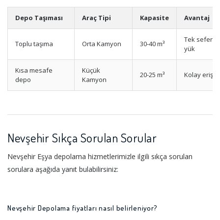
Depo Taşıması
Araç Tipi
Kapasite
Avantaj
Tek seferde
Toplu taşıma
Orta Kamyon
30-40 m³
yük
Kısa mesafe
Küçük
20-25 m³
Kolay erişim
depo
Kamyon
Nevşehir Sıkça Sorulan Sorular
Nevşehir Eşya depolama hizmetlerimizle ilgili sıkça sorulan
sorulara aşağıda yanıt bulabilirsiniz:
Nevşehir Depolama fiyatları nasıl belirleniyor?