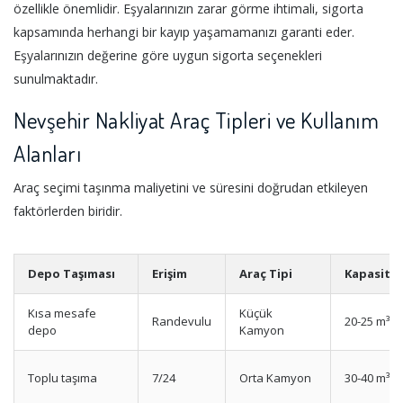
özellikle önemlidir. Eşyalarınızın zarar görme ihtimali, sigorta
kapsamında herhangi bir kayıp yaşamamanızı garanti eder.
Eşyalarınızın değerine göre uygun sigorta seçenekleri
sunulmaktadır.
Nevşehir Nakliyat Araç Tipleri ve Kullanım
Alanları
Araç seçimi taşınma maliyetini ve süresini doğrudan etkileyen
faktörlerden biridir.
Depo Taşıması
Erişim
Araç Tipi
Kapasite
Kısa mesafe
Küçük
Randevulu
20-25 m³
depo
Kamyon
Toplu taşıma
7/24
Orta Kamyon
30-40 m³