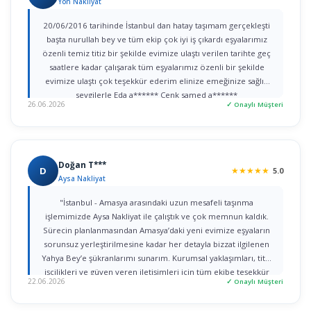
Yön Nakliyat
20/06/2016 tarihinde İstanbul dan hatay taşımam gerçekleşti
başta nurullah bey ve tüm ekip çok iyi iş çıkardı eşyalarımız
özenli temiz titiz bir şekilde evimize ulaştı verilen tarihte geç
saatlere kadar çalışarak tüm eşyalarımız özenli bir şekilde
evimize ulaştı çok teşekkür ederim elinize emeğinize sağlık
sevgilerle Eda a****** Cenk samed a******
26.06.2026
✓ Onaylı Müşteri
Doğan T***
D
★
★
★
★
★
5.0
Aysa Nakliyat
"İstanbul - Amasya arasındaki uzun mesafeli taşınma
işlemimizde Aysa Nakliyat ile çalıştık ve çok memnun kaldık.
Sürecin planlanmasından Amasya’daki yeni evimize eşyaların
sorunsuz yerleştirilmesine kadar her detayla bizzat ilgilenen
Yahya Bey’e şükranlarımı sunarım. Kurumsal yaklaşımları, titiz
işçilikleri ve güven veren iletişimleri için tüm ekibe teşekkür
22.06.2026
✓ Onaylı Müşteri
ederim."