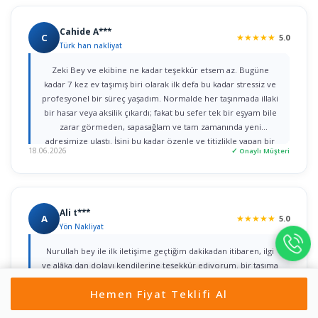
Cahide A***
C
★
★
★
★
★
5.0
Türk han nakliyat
Zeki Bey ve ekibine ne kadar teşekkür etsem az. Bugüne
kadar 7 kez ev taşımış biri olarak ilk defa bu kadar stressiz ve
profesyonel bir süreç yaşadım. Normalde her taşınmada illaki
bir hasar veya aksilik çıkardı; fakat bu sefer tek bir eşyam bile
zarar görmeden, sapasağlam ve tam zamanında yeni
adresimize ulaştı. İşini bu kadar özenle ve titizlikle yapan bir
18.06.2026
✓ Onaylı Müşteri
firmaya rastlamak gerçekten büyük şans. Herkese gönül
rahatlığıyla tavsiye ederim!
Ali t***
A
★
★
★
★
★
5.0
Yön Nakliyat
Nurullah bey ile ilk iletişime geçtiğim dakikadan itibaren, ilgi
ve alâka dan dolayı kendilerine teşekkür ediyorum. bir taşıma
değil iki taşımayı aynı gün içerisinde yaptım ikisini de özenle
Hemen Fiyat Teklifi Al
yaptılar çok teşekkür ediyorum herkese tavsiye ediyorum
Gönül rahatlığıyla