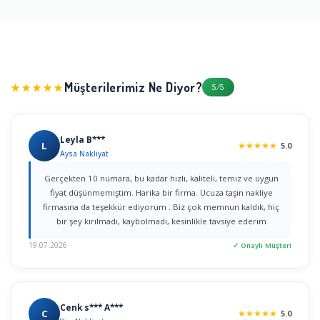
Müşterilerimiz Ne Diyor?
★★★★★
5/5
Leyla B***
L
★
★
★
★
★
5.0
Aysa Nakliyat
Gerçekten 10 numara, bu kadar hızlı, kaliteli, temiz ve uygun
fiyat düşünmemiştim. Harika bir firma. Ucuza taşın nakliye
firmasına da teşekkür ediyorum . Biz çok memnun kaldık, hiç
bir şey kırılmadı, kaybolmadı, kesinlikle tavsiye ederim
19.07.2026
✓ Onaylı Müşteri
Cenk s*** A***
C
★
★
★
★
★
5.0