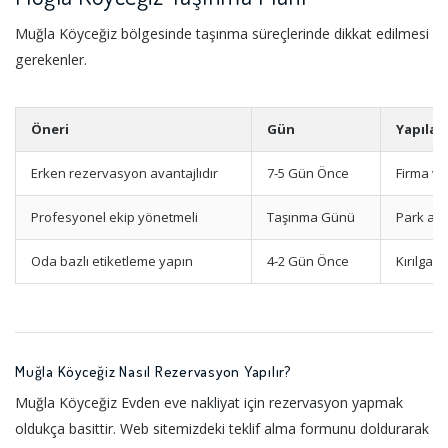
Muğla Köyceğiz bölgesinde taşınma süreçlerinde dikkat edilmesi
gerekenler.
Öneri
Gün
Yapılac
Erken rezervasyon avantajlıdır
7-5 Gün Önce
Firma ve
Profesyonel ekip yönetmeli
Taşınma Günü
Park ala
Oda bazlı etiketleme yapın
4-2 Gün Önce
Kırılgan
Muğla Köyceğiz Nasıl Rezervasyon Yapılır?
Muğla Köyceğiz Evden eve nakliyat için rezervasyon yapmak
oldukça basittir. Web sitemizdeki teklif alma formunu doldurarak