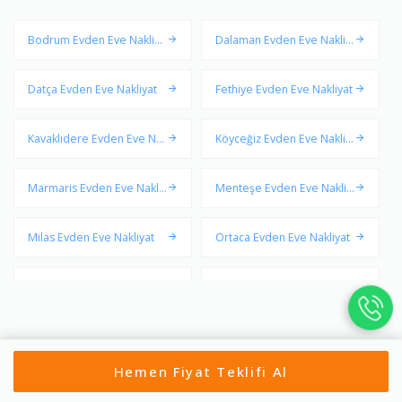
Bodrum Evden Eve Nakliya
Dalaman Evden Eve Nakliy
t
at
Datça Evden Eve Nakliyat
Fethiye Evden Eve Nakliyat
Kavaklıdere Evden Eve Na
Köyceğiz Evden Eve Nakliy
kliyat
at
Marmaris Evden Eve Nakliy
Menteşe Evden Eve Nakliy
at
at
Milas Evden Eve Nakliyat
Ortaca Evden Eve Nakliyat
Seydikemer Evden Eve Na
Ula Evden Eve Nakliyat
kliyat
Yatağan Evden Eve Nakliya
t
Hemen Fiyat Teklifi Al