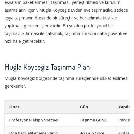
eşyaların paketlenmesi, taşınması, yerleştirilmesi ve kurulum
aşamalarını içerir. Muğla Köyceğiz Evden eve taşımacılık, sadece
eşya taşımanın ötesinde bir süreçtir ve her adımda titizlikle
yapılması gereken işler vardır. Bu yüzden profesyonel bir
taşımacılık firması ile çalışmak, taşınma sürecini daha güvenli ve
hızlı hale getirecektir.
Muğla Köyceğiz Taşınma Planı
Muğla Köyceğiz bölgesinde taşınma süreçlerinde dikkat edilmesi
gerekenler.
Öneri
Gün
Yapılac
Profesyonel ekip yönetmeli
Taşınma Günü
Park ala
Oda bazlı etiketleme yapın
4-2 Gün Önce
Kırılgan