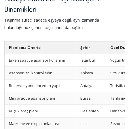
Dinamikleri
Taşınma süreci sadece eşyaya değil, aynı zamanda
bulunduğunuz şehrin koşullarına da bağlıdır.
Planlama Önerisi
Şehir
Özel Dur
Erken saat ve asansör kullanımı
İstanbul
Yoğun trafi
Asansör izni kontrol edin
Ankara
Site kurall
Rezervasyonu önceden yapın
Antalya
Turistik b
Mini araç ve asansör planı
Bursa
Tarihi mer
Küçük araç planı
Gaziantep
Dar sokak 
Malzeme ve ekip planlaması
İzmir
Sezonluk ta