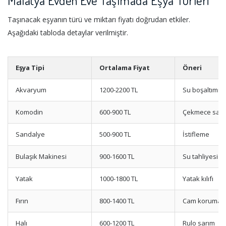
Malatya Evden Eve Taşımada Eşya Türleri
Taşınacak eşyanın türü ve miktarı fiyatı doğrudan etkiler.
Aşağıdaki tabloda detaylar verilmiştir.
Eşya Tipi
Ortalama Fiyat
Öneri
Akvaryum
1200-2200 TL
Su boşaltımı
Komodin
600-900 TL
Çekmece sabi
Sandalye
500-900 TL
İstifleme
Bulaşık Makinesi
900-1600 TL
Su tahliyesi
Yatak
1000-1800 TL
Yatak kılıfı
Fırın
800-1400 TL
Cam koruma
Halı
600-1200 TL
Rulo sarım