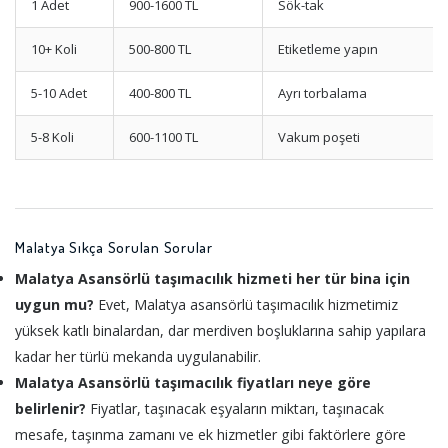
1 Adet
900-1600 TL
Sök-tak
10+ Koli
500-800 TL
Etiketleme yapın
5-10 Adet
400-800 TL
Ayrı torbalama
5-8 Koli
600-1100 TL
Vakum poşeti
Malatya Sıkça Sorulan Sorular
Malatya Asansörlü taşımacılık hizmeti her tür bina için
uygun mu?
Evet, Malatya asansörlü taşımacılık hizmetimiz
yüksek katlı binalardan, dar merdiven boşluklarına sahip yapılara
kadar her türlü mekanda uygulanabilir.
Malatya Asansörlü taşımacılık fiyatları neye göre
belirlenir?
Fiyatlar, taşınacak eşyaların miktarı, taşınacak
mesafe, taşınma zamanı ve ek hizmetler gibi faktörlere göre