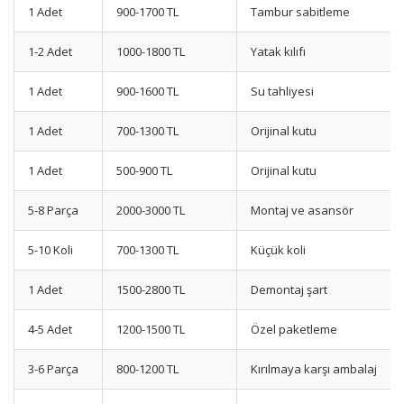
1 Adet
900-1700 TL
Tambur sabitleme
1-2 Adet
1000-1800 TL
Yatak kılıfı
1 Adet
900-1600 TL
Su tahliyesi
1 Adet
700-1300 TL
Orijinal kutu
1 Adet
500-900 TL
Orijinal kutu
5-8 Parça
2000-3000 TL
Montaj ve asansör
5-10 Koli
700-1300 TL
Küçük koli
1 Adet
1500-2800 TL
Demontaj şart
4-5 Adet
1200-1500 TL
Özel paketleme
3-6 Parça
800-1200 TL
Kırılmaya karşı ambalaj