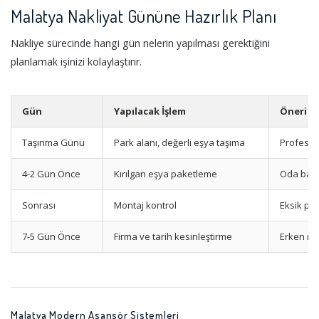
Malatya Nakliyat Gününe Hazırlık Planı
Nakliye sürecinde hangi gün nelerin yapılması gerektiğini
planlamak işinizi kolaylaştırır.
Gün
Yapılacak İşlem
Öneri
Taşınma Günü
Park alanı, değerli eşya taşıma
Profesyo
4-2 Gün Önce
Kırılgan eşya paketleme
Oda bazl
Sonrası
Montaj kontrol
Eksik pa
7-5 Gün Önce
Firma ve tarih kesinleştirme
Erken re
Malatya Modern Asansör Sistemleri