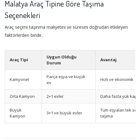
Malatya Araç Tipine Göre Taşıma
Seçenekleri
Araç seçimi taşınma maliyetini ve süresini doğrudan etkileyen
faktörlerden biridir.
Uygun Olduğu
Araç Tipi
Avantaj
Durum
Parça eşya ve küçük
Kamyonet
Hızlı ve ekonomik
ev
Orta Kamyon
2+1 evler
Daha fazla yük kapas
Büyük
Tüm eşyaları tek sef
3+1 ve büyük evler
Kamyon
taşıma