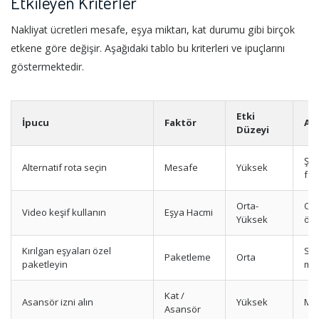
Etkileyen Kriterler
Nakliyat ücretleri mesafe, eşya miktarı, kat durumu gibi birçok
etkene göre değişir. Aşağıdaki tablo bu kriterleri ve ipuçlarını
göstermektedir.
Etki
İpucu
Faktör
Aç
Düzeyi
Şeh
Alternatif rota seçin
Mesafe
Yüksek
far
Orta-
Oda
Video keşif kullanın
Eşya Hacmi
Yüksek
ölç
Kırılgan eşyaları özel
Sta
Paketleme
Orta
paketleyin
ma
Kat /
Asansör izni alın
Yüksek
Mer
Asansör