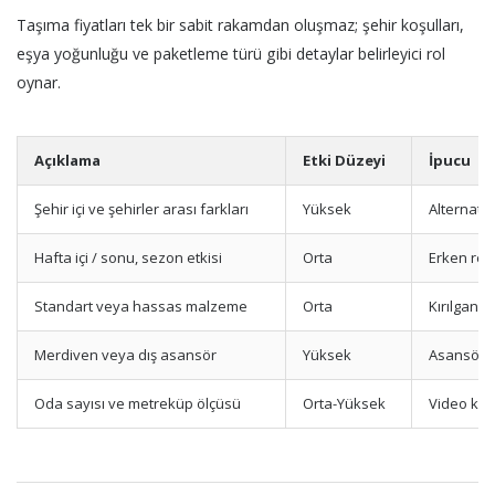
Taşıma fiyatları tek bir sabit rakamdan oluşmaz; şehir koşulları,
eşya yoğunluğu ve paketleme türü gibi detaylar belirleyici rol
oynar.
Açıklama
Etki Düzeyi
İpucu
Şehir içi ve şehirler arası farkları
Yüksek
Alternatif
Hafta içi / sonu, sezon etkisi
Orta
Erken rez
Standart veya hassas malzeme
Orta
Kırılgan e
Merdiven veya dış asansör
Yüksek
Asansör iz
Oda sayısı ve metreküp ölçüsü
Orta-Yüksek
Video keşi