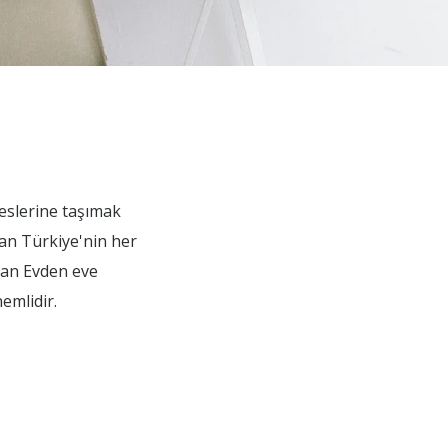
reslerine taşımak
man Türkiye'nin her
aman Evden eve
emlidir.