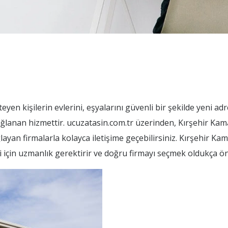
yen kişilerin evlerini, eşyalarını güvenli bir şekilde yeni ad
sağlanan hizmettir. ucuzatasin.com.tr üzerinden, Kırşehir Ka
layan firmalarla kolayca iletişime geçebilirsiniz. Kırşehir K
i için uzmanlık gerektirir ve doğru firmayı seçmek oldukça ön