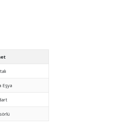
met
talı
a Eşya
dart
sörlü