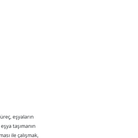
üreç, eşyaların
e eşya taşımanın
ması ile çalışmak,