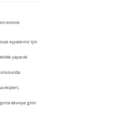
eni evinize
ssas eşyalarınız için
 şekilde yaparak
a konusunda
a ekipleri,
gorta devreye girer