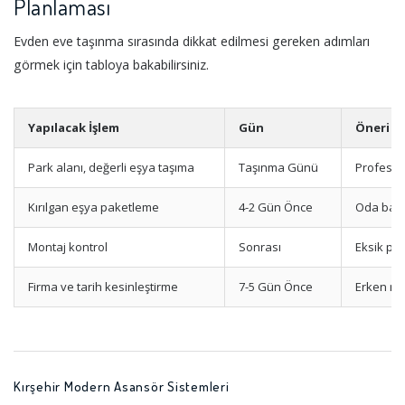
Planlaması
Evden eve taşınma sırasında dikkat edilmesi gereken adımları
görmek için tabloya bakabilirsiniz.
Yapılacak İşlem
Gün
Öneri
Park alanı, değerli eşya taşıma
Taşınma Günü
Profesyo
Kırılgan eşya paketleme
4-2 Gün Önce
Oda bazl
Montaj kontrol
Sonrası
Eksik pa
Firma ve tarih kesinleştirme
7-5 Gün Önce
Erken re
Kırşehir Modern Asansör Sistemleri