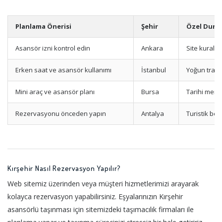
Planlama Önerisi
Şehir
Özel Duru
Asansör izni kontrol edin
Ankara
Site kuralla
Erken saat ve asansör kullanımı
İstanbul
Yoğun trafik,
Mini araç ve asansör planı
Bursa
Tarihi merk
Rezervasyonu önceden yapın
Antalya
Turistik böl
Kırşehir Nasıl Rezervasyon Yapılır?
Web sitemiz üzerinden veya müşteri hizmetlerimizi arayarak
kolayca rezervasyon yapabilirsiniz. Eşyalarınızın Kırşehir
asansörlü taşınması için sitemizdeki taşımacılık firmaları ile