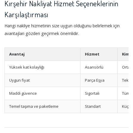
Kırşehir Nakliyat Hizmet Seçeneklerinin
Karşılaştırması
Hangi nakliye hizmetinin size uygun olduğunu belirlemek için
avantajları gözden geçirmek önemlidir.
Avantaj
Hizmet
Kimle
Yüksek kat kolaylığı
Asansörlü
Orta-y
Uygun fiyat
Parça Eşya
Tek e
Maddi güvence
Sigortalı
Tüm m
Temel taşıma ve paketleme
Standart
Küçük