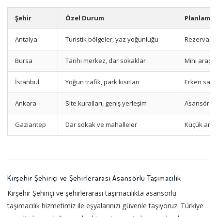
Şehir
Özel Durum
Planlama 
Antalya
Turistik bölgeler, yaz yoğunluğu
Rezervasy
Bursa
Tarihi merkez, dar sokaklar
Mini araç 
İstanbul
Yoğun trafik, park kısıtları
Erken saat
Ankara
Site kuralları, geniş yerleşim
Asansör izn
Gaziantep
Dar sokak ve mahalleler
Küçük araç
Kırşehir Şehiriçi ve Şehirlerarası Asansörlü Taşımacılık
Kırşehir Şehiriçi ve şehirlerarası taşımacılıkta asansörlü
taşımacılık hizmetimiz ile eşyalarınızı güvenle taşıyoruz. Türkiye