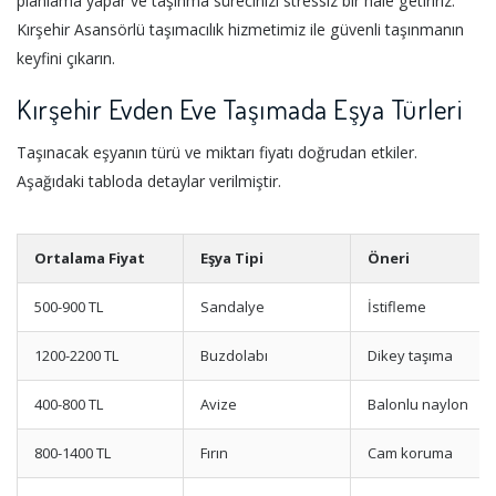
planlama yapar ve taşınma sürecinizi stressiz bir hale getiririz.
Kırşehir Asansörlü taşımacılık hizmetimiz ile güvenli taşınmanın
keyfini çıkarın.
Kırşehir Evden Eve Taşımada Eşya Türleri
Taşınacak eşyanın türü ve miktarı fiyatı doğrudan etkiler.
Aşağıdaki tabloda detaylar verilmiştir.
Ortalama Fiyat
Eşya Tipi
Öneri
500-900 TL
Sandalye
İstifleme
1200-2200 TL
Buzdolabı
Dikey taşıma
400-800 TL
Avize
Balonlu naylon
800-1400 TL
Fırın
Cam koruma