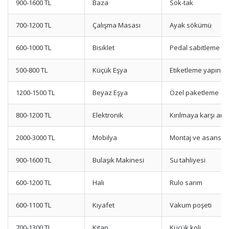
900-1600 TL
Baza
Sök-tak
700-1200 TL
Çalışma Masası
Ayak sökümü
600-1000 TL
Bisiklet
Pedal sabitleme
500-800 TL
Küçük Eşya
Etiketleme yapın
1200-1500 TL
Beyaz Eşya
Özel paketleme
800-1200 TL
Elektronik
Kırılmaya karşı amb
2000-3000 TL
Mobilya
Montaj ve asansör
900-1600 TL
Bulaşık Makinesi
Su tahliyesi
600-1200 TL
Halı
Rulo sarım
600-1100 TL
Kıyafet
Vakum poşeti
700-1300 TL
Kitap
Küçük koli