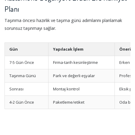
Planı
Taşınma öncesi hazırlık ve taşıma günü adımlarını planlamak
sorunsuz taşınmayı sağlar.
Gün
Yapılacak İşlem
Öneri
7-5 Gün Önce
Firma-tarih kesinleştirme
Erken r
Taşınma Günü
Park ve değerli eşyalar
Profesyo
Sonrası
Montaj kontrol
Eksik par
4-2 Gün Önce
Paketleme/etiket
Oda bazl