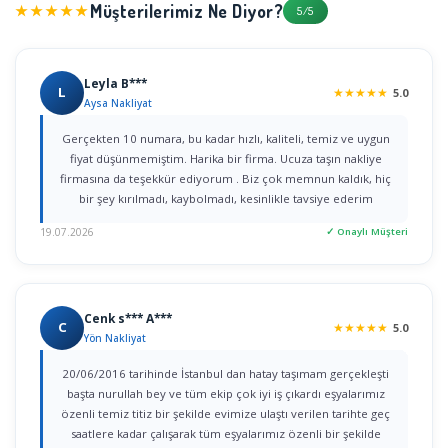
Müşterilerimiz Ne Diyor?
★★★★★
5/5
Leyla B***
L
★
★
★
★
★
5.0
Aysa Nakliyat
Gerçekten 10 numara, bu kadar hızlı, kaliteli, temiz ve uygun
fiyat düşünmemiştim. Harika bir firma. Ucuza taşın nakliye
firmasına da teşekkür ediyorum . Biz çok memnun kaldık, hiç
bir şey kırılmadı, kaybolmadı, kesinlikle tavsiye ederim
19.07.2026
✓ Onaylı Müşteri
Cenk s*** A***
C
★
★
★
★
★
5.0
Yön Nakliyat
20/06/2016 tarihinde İstanbul dan hatay taşımam gerçekleşti
başta nurullah bey ve tüm ekip çok iyi iş çıkardı eşyalarımız
özenli temiz titiz bir şekilde evimize ulaştı verilen tarihte geç
saatlere kadar çalışarak tüm eşyalarımız özenli bir şekilde