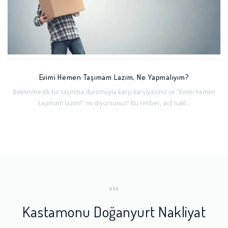
Evimi Hemen Taşımam Lazım, Ne Yapmalıyım?
Beklenmedik bir taşınma durumuyla karşı karşıyasınız ve "Evimi hemen
taşımam lazım!" mı diyorsunuz? Bu rehber, acil nakl...
SSS
Kastamonu Doğanyurt Nakliyat