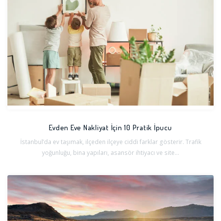
Evden Eve Nakliyat İçin 10 Pratik İpucu
İstanbul’da ev taşımak, ilçeden ilçeye ciddi farklar gösterir. Trafik
yoğunluğu, bina yapıları, asansör ihtiyacı ve site...