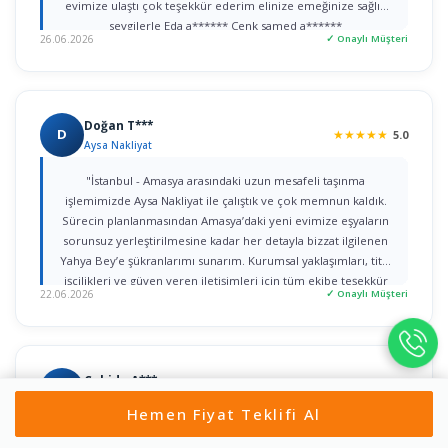
evimize ulaştı çok teşekkür ederim elinize emeğinize sağlık
sevgilerle Eda a****** Cenk samed a******
26.06.2026
✓ Onaylı Müşteri
Doğan T***
D
★
★
★
★
★
5.0
Aysa Nakliyat
"İstanbul - Amasya arasındaki uzun mesafeli taşınma
işlemimizde Aysa Nakliyat ile çalıştık ve çok memnun kaldık.
Sürecin planlanmasından Amasya’daki yeni evimize eşyaların
sorunsuz yerleştirilmesine kadar her detayla bizzat ilgilenen
Yahya Bey’e şükranlarımı sunarım. Kurumsal yaklaşımları, titiz
işçilikleri ve güven veren iletişimleri için tüm ekibe teşekkür
22.06.2026
✓ Onaylı Müşteri
ederim."
Cahide A***
C
★
★
★
★
★
5.0
Türk han nakliyat
Hemen Fiyat Teklifi Al
Zeki Bey ve ekibine ne kadar teşekkür etsem az. Bugüne