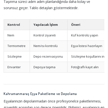
Taşınma süreci adım adım planlandığında daha kolay ve
sorunsuz geçer. Tablo detayları göstermektedir.
Kontrol
Yapılacak İşlem
Öneri
Nem
Kontrol ziyareti
Küf kontrolü yapın
Termometre
Nem/ısı kontrolü
Eşya listesi hazırlayın
Sözleşme
Depo rezervasyonu
Sözleşme koşullarını ince
Envanter
Depoya taşıma
Fotoğraflı kayıt alın
Kahramanmaraş Eşya Paketleme ve Depolama
Eşyalarınızın depolanmadan önce profesyonelce paketlenmesi,
güvenliği açısından son derece önemlidir. Ekibimiz, eşyalarınızı en