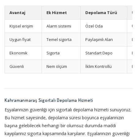
Avantaj
Ek Hizmet
Depolama Türü
Uy
Kişisel erişim
Alarm sistemi
Özel Oda
Uz
Uygun fiyat
Temel sigorta
Paylaşımlı Alan
Me
Ekonomik
Sigorta
Standart Depo
Kı
Güvenli
Nem ölçüm
İklim Kontrollü
El
Kahramanmaraş Sigortalı Depolama Hizmeti
Eşyalarınızın güvenliği için sigortalı depolama hizmeti sunuyoruz.
Bu hizmet sayesinde, depolama süresi boyunca eşyalarınızın
başına gelebilecek herhangi bir olumsuz durumda maddi
kayıplarınız sigorta kapsamında karşılanır. Eşyalarınızın güvenliği