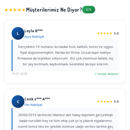
Müşterilerimiz Ne Diyor?
★★★★★
5/5
Leyla B***
L
★
★
★
★
★
5.0
Aysa Nakliyat
Gerçekten 10 numara, bu kadar hızlı, kaliteli, temiz ve uygun
fiyat düşünmemiştim. Harika bir firma. Ucuza taşın nakliye
firmasına da teşekkür ediyorum . Biz çok memnun kaldık, hiç
bir şey kırılmadı, kaybolmadı, kesinlikle tavsiye ederim
19.07.2026
✓ Onaylı Müşteri
Cenk s*** A***
C
★
★
★
★
★
5.0
Yön Nakliyat
20/06/2016 tarihinde İstanbul dan hatay taşımam gerçekleşti
başta nurullah bey ve tüm ekip çok iyi iş çıkardı eşyalarımız
özenli temiz titiz bir şekilde evimize ulaştı verilen tarihte geç