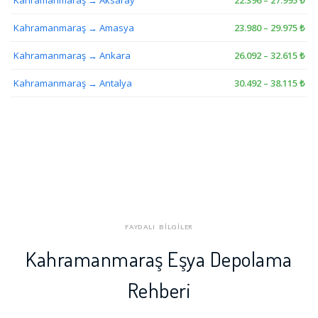
Kahramanmaraş → Amasya
23.980 – 29.975 ₺
Kahramanmaraş → Ankara
26.092 – 32.615 ₺
Kahramanmaraş → Antalya
30.492 – 38.115 ₺
FAYDALI BİLGİLER
Kahramanmaraş Eşya Depolama
Rehberi