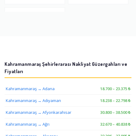
Türkoğlu Eşya Depolama
Kahramanmaraş Şehirlerarası Nakliyat Güzergahları ve
Fiyatları
Kahramanmaraş → Adana
18.700 – 23.375 ₺
Kahramanmaraş → Adıyaman
18.238 – 22.798 ₺
Kahramanmaraş → Afyonkarahisar
30.800 – 38.500 ₺
Kahramanmaraş → Ağrı
32.670 – 40.838 ₺
Kahramanmaraş → Aksaray
22.396 – 27.995 ₺