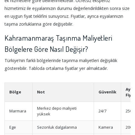
ek hizmetlere göre belirlenmektedir. Ücretsiz ekspertiz
hizmetimiz ile eşyalarınızın durumu değerlendirildikten sonra size
en uygun fiyat teklifini sunuyoruz. Fiyatlar, ayrıca eşyalarınızın
taşıma zorluklarına göre değişebilir.
Kahramanmaraş Taşınma Maliyetleri
Bölgelere Göre Nasıl Değişir?
Türkiye’nin farklı bölgelerinde taşınma maliyetleri değişiklik
gösterebilir. Tabloda ortalama fiyatlar yer almaktadır.
Aylı
Bölge
Not
Güvenlik
Fiyat
Merkez depo maliyeti
Marmara
24/7
2500
yüksek
Ege
Sezonluk dalgalanma
Kamera
2000