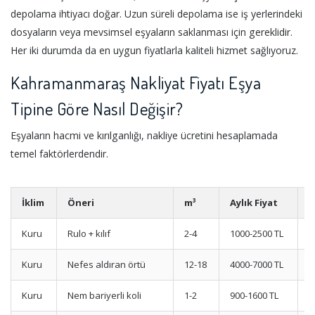
depolama ihtiyacı doğar. Uzun süreli depolama ise iş yerlerindeki
dosyaların veya mevsimsel eşyaların saklanması için gereklidir.
Her iki durumda da en uygun fiyatlarla kaliteli hizmet sağlıyoruz.
Kahramanmaraş Nakliyat Fiyatı Eşya
Tipine Göre Nasıl Değişir?
Eşyaların hacmi ve kırılganlığı, nakliye ücretini hesaplamada
temel faktörlerdendir.
İklim
Öneri
m³
Aylık Fiyat
S
Kuru
Rulo + kılıf
2-4
1000-2500 TL
1
Kuru
Nefes aldıran örtü
12-18
4000-7000 TL
1
Kuru
Nem bariyerli koli
1-2
900-1600 TL
1