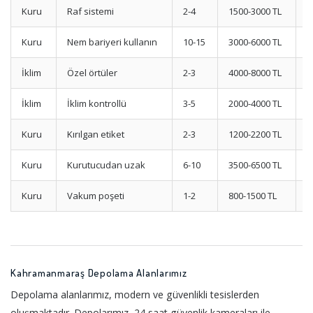
Kuru
Raf sistemi
2-4
1500-3000 TL
3
Kuru
Nem bariyeri kullanın
10-15
3000-6000 TL
1
İklim
Özel örtüler
2-3
4000-8000 TL
1
İklim
İklim kontrollü
3-5
2000-4000 TL
1
Kuru
Kırılgan etiket
2-3
1200-2200 TL
1
Kuru
Kurutucudan uzak
6-10
3500-6500 TL
1
Kuru
Vakum poşeti
1-2
800-1500 TL
1
Kahramanmaraş Depolama Alanlarımız
Depolama alanlarımız, modern ve güvenlikli tesislerden
oluşmaktadır. Depolarımız, 24 saat güvenlik kameraları ile