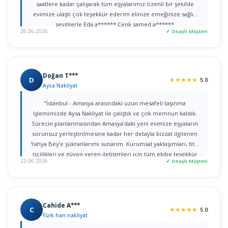
saatlere kadar çalışarak tüm eşyalarımız özenli bir şekilde
evimize ulaştı çok teşekkür ederim elinize emeğinize sağlık
sevgilerle Eda a****** Cenk samed a******
26.06.2026
✓ Onaylı Müşteri
Doğan T***
D
★
★
★
★
★
5.0
Aysa Nakliyat
"İstanbul - Amasya arasındaki uzun mesafeli taşınma
işlemimizde Aysa Nakliyat ile çalıştık ve çok memnun kaldık.
Sürecin planlanmasından Amasya’daki yeni evimize eşyaların
sorunsuz yerleştirilmesine kadar her detayla bizzat ilgilenen
Yahya Bey’e şükranlarımı sunarım. Kurumsal yaklaşımları, titiz
işçilikleri ve güven veren iletişimleri için tüm ekibe teşekkür
22.06.2026
✓ Onaylı Müşteri
ederim."
Cahide A***
C
★
★
★
★
★
5.0
Türk han nakliyat