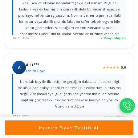
Zeki Bey ve ekibine ne kadar teşekkür etsem az. Bugüne
kadar 7 kez ev taşımış biri olarak ilk defa bu kadar stressiz ve
profesyonel bir süreç yaşadım. Normalde her taşınmada illaki
bir hasar veya aksilik çıkardı; fakat bu sefer tek bir eşyam bile
zarar görmeden, sapasağlam ve tam zamanında yeni
adresimize ulaştı. İşini bu kadar özenle ve titizlikle yapan bir
18.06.2026
✓ Onaylı Müşteri
firmaya rastlamak gerçekten büyük şans. Herkese gönül
rahatlığıyla tavsiye ederim!
Ali t***
A
★
★
★
★
★
5.0
Yön Nakliyat
Nurullah bey ile ilk iletişime geçtiğim dakikadan itibaren, ilgi
ve alâka dan dolayı kendilerine teşekkür ediyorum. bir taşıma
değil iki taşımayı aynı gün içerisinde yaptım ikisini de özenle
yaptılar çok teşekkür ediyorum herkese tavsiye ediyorum
Gönül rahatlığıyla
17.06.2026
✓ Onaylı Müşteri
Hemen Fiyat Teklifi Al