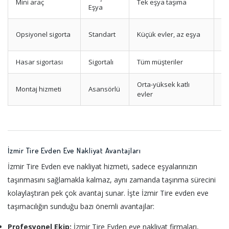
Mini araç
Tek eşya taşıma
Uy
Eşya
Te
Opsiyonel sigorta
Standart
Küçük evler, az eşya
p
Hasar sigortası
Sigortalı
Tüm müşteriler
M
Orta-yüksek katlı
Montaj hizmeti
Asansörlü
Yü
evler
İzmir Tire Evden Eve Nakliyat Avantajları
İzmir Tire Evden eve nakliyat hizmeti, sadece eşyalarınızın
taşınmasını sağlamakla kalmaz, aynı zamanda taşınma sürecini
kolaylaştıran pek çok avantaj sunar. İşte İzmir Tire evden eve
taşımacılığın sunduğu bazı önemli avantajlar:
Profesyonel Ekip:
İzmir Tire Evden eve nakliyat firmaları,