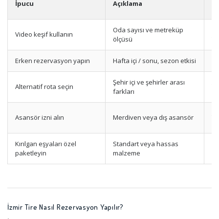
İpucu
Açıklama
D
Oda sayısı ve metreküp
Or
Video keşif kullanın
ölçüsü
Yü
Erken rezervasyon yapın
Hafta içi / sonu, sezon etkisi
Or
Şehir içi ve şehirler arası
Alternatif rota seçin
Yü
farkları
Asansör izni alın
Merdiven veya dış asansör
Yü
Kırılgan eşyaları özel
Standart veya hassas
Or
paketleyin
malzeme
İzmir Tire Nasıl Rezervasyon Yapılır?