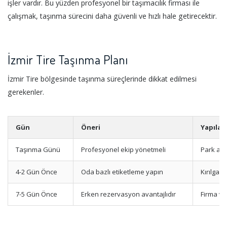
işler vardır. Bu yüzden profesyonel bir taşımacılık firması ile
çalışmak, taşınma sürecini daha güvenli ve hızlı hale getirecektir.
İzmir Tire Taşınma Planı
İzmir Tire bölgesinde taşınma süreçlerinde dikkat edilmesi
gerekenler.
Gün
Öneri
Yapılac
Taşınma Günü
Profesyonel ekip yönetmeli
Park ala
4-2 Gün Önce
Oda bazlı etiketleme yapın
Kırılgan
7-5 Gün Önce
Erken rezervasyon avantajlıdır
Firma ve