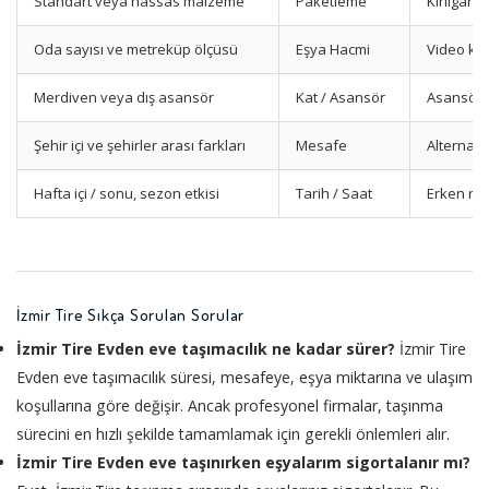
Standart veya hassas malzeme
Paketleme
Kırılgan 
Oda sayısı ve metreküp ölçüsü
Eşya Hacmi
Video keş
Merdiven veya dış asansör
Kat / Asansör
Asansör i
Şehir içi ve şehirler arası farkları
Mesafe
Alternatif
Hafta içi / sonu, sezon etkisi
Tarih / Saat
Erken re
İzmir Tire Sıkça Sorulan Sorular
İzmir Tire Evden eve taşımacılık ne kadar sürer?
İzmir Tire
Evden eve taşımacılık süresi, mesafeye, eşya miktarına ve ulaşım
koşullarına göre değişir. Ancak profesyonel firmalar, taşınma
sürecini en hızlı şekilde tamamlamak için gerekli önlemleri alır.
İzmir Tire Evden eve taşınırken eşyalarım sigortalanır mı?